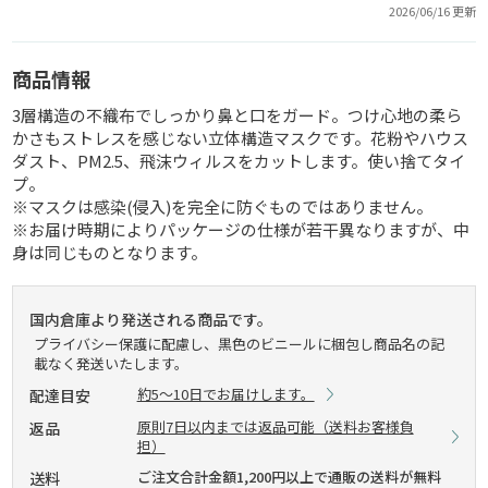
2026/06/16 更新
商品情報
3層構造の不織布でしっかり鼻と口をガード。つけ心地の柔ら
かさもストレスを感じない立体構造マスクです。花粉やハウス
ダスト、PM2.5、飛沫ウィルスをカットします。使い捨てタイ
プ。
※マスクは感染(侵入)を完全に防ぐものではありません。
※お届け時期によりパッケージの仕様が若干異なりますが、中
身は同じものとなります。
国内倉庫より発送される商品です。
プライバシー保護に配慮し、黒色のビニールに梱包し商品名の記
載なく発送いたします。
約5～10日でお届けします。
配達目安
原則7日以内までは返品可能（送料お客様負
返品
担）
ご注文合計金額1,200円以上で通販の送料が無料
送料