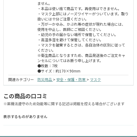
ません。
・本品は使い捨て商品です。再使用はできません。
・マスク上部にはノーズワイヤーがついています。取り
扱いには十分ご注意ください。
・万が一かゆみ、かぶれ等の症状が現れた場合には、
使用を中止し、医師にご相談ください。
・幼児の手の届かない場所で保管してください。
・高温多湿を避けて保管してください。
・マスクを破棄するときは、各自治体の区別に従って
ください。
※衛生商品となりますため、商品発送後のご注文キャ
ンセルについてはお断り申し上げます。
●枚数：7枚
●サイズ：約170×90mm
関連カテゴリー
防災用品
>
安全・保護・防寒
>
マスク
この商品の口コミ
※薬機法遵守のため効能等に関する記述は掲載を控える場合がございます
表示するものがありません