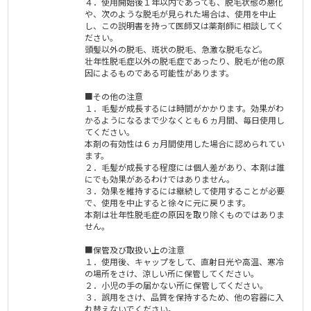
４．使用開始後１年以内であっても、脱毛状態の悪化
や、次のような脱毛が見られた場合は、使用を中止
し、この説明書を持って医師又は薬剤師に相談してく
ださい。
頭髪以外の脱毛、斑状の脱毛、急激な脱毛など。
壮年性脱毛症以外の脱毛症であったり、脱毛が他の原
因によるものである可能性があります。
■その他の注意
１．毛髪が成長するには時間がかかります。効果がわ
かるようになるまで少なくとも６ヵ月間、毎日使用し
てください。
本剤の有効性は６ヵ月間使用した場合に認められてい
ます。
２．毛髪が成長する程度には個人差があり、本剤は誰
にでも効果があるわけではありません。
３．効果を維持するには継続して使用することが必要
で、使用を中止すると徐々に元に戻ります。
本剤は壮年性脱毛症の原因を取り除くものではありま
せん。
■保管及び取扱い上の注意
１．使用後、キャップをして、直射日光や高温、寒冷
の場所をさけ、涼しい所に保管してください。
２．小児の手の届かない所に保管してください。
３．誤用をさけ、品質を保持するため、他の容器に入
れ替えないでください。