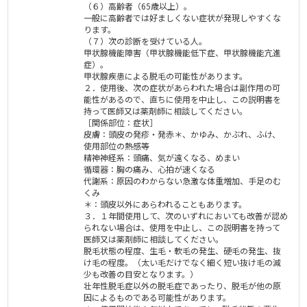
（６）高齢者（65歳以上）。
一般に高齢者では好ましくない症状が発現しやすくな
ります。
（７）次の診断を受けている人。
甲状腺機能障害（甲状腺機能低下症、甲状腺機能亢進
症）。
甲状腺疾患による脱毛の可能性があります。
２．使用後、次の症状があらわれた場合は副作用の可
能性があるので、直ちに使用を中止し、この説明書を
持って医師又は薬剤師に相談してください。
［関係部位：症状］
皮膚：頭皮の発疹・発赤＊、かゆみ、かぶれ、ふけ、
使用部位の熱感等
精神神経系：頭痛、気が遠くなる、めまい
循環器：胸の痛み、心拍が速くなる
代謝系：原因のわからない急激な体重増加、手足のむ
くみ
＊：頭皮以外にあらわれることもあります。
３．１年間使用して、次のいずれにおいても改善が認め
られない場合は、使用を中止し、この説明書を持って
医師又は薬剤師に相談してください。
脱毛状態の程度、生毛・軟毛の発生、硬毛の発生、抜
け毛の程度。（太い毛だけでなく細く短い抜け毛の減
少も改善の目安となります。）
壮年性脱毛症以外の脱毛症であったり、脱毛が他の原
因によるものである可能性があります。