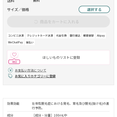
送料
無料
サイズ／価格
選択する
商品をカートに入れる
コンビニ決済
クレジットカード決済
代金引換
銀行振込
郵便振替
Alipay
WeChatPay
後払い
ほしいものリストに登録
402
お支払い方法について
お気に入りカテゴリーに登録
効果効能
壮年性脱毛症における発毛、育毛及び脱毛(抜け毛)の進
行予防。
成分
［成分・分量］100ｍL中