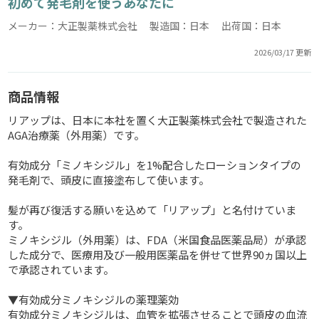
初めて発毛剤を使うあなたに
メーカー：大正製薬株式会社 製造国：日本 出荷国：日本
2026/03/17 更新
商品情報
リアップは、日本に本社を置く大正製薬株式会社で製造された
AGA治療薬（外用薬）です。
有効成分「ミノキシジル」を1%配合したローションタイプの
発毛剤で、頭皮に直接塗布して使います。
髪が再び復活する願いを込めて「リアップ」と名付けていま
す。
ミノキシジル（外用薬）は、FDA（米国食品医薬品局）が承認
した成分で、医療用及び一般用医薬品を併せて世界90ヵ国以上
で承認されています。
▼有効成分ミノキシジルの薬理薬効
有効成分ミノキシジルは、血管を拡張させることで頭皮の血流