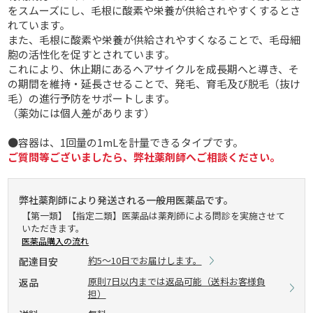
をスムーズにし、毛根に酸素や栄養が供給されやすくするとさ
れています。
また、毛根に酸素や栄養が供給されやすくなることで、毛母細
胞の活性化を促すとされています。
これにより、休止期にあるヘアサイクルを成長期へと導き、そ
の期間を維持・延長させることで、発毛、育毛及び脱毛（抜け
毛）の進行予防をサポートします。
（薬効には個人差があります）
●容器は、1回量の1mLを計量できるタイプです。
ご質問等ございましたら、弊社薬剤師へご相談ください。
弊社薬剤師により発送される一般用医薬品です。
【第一類】【指定二類】医薬品は薬剤師による問診を実施させて
いただきます。
医薬品購入の流れ
約5～10日でお届けします。
配達目安
原則7日以内までは返品可能（送料お客様負
返品
担）