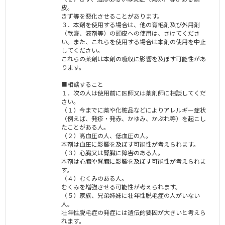
皮。
きず等を悪化させることがあります。
３．本剤を使用する場合は、他の育毛剤及び外用剤
（軟膏、液剤等）の頭皮への使用は、さけてくださ
い。また、これらを使用する場合は本剤の使用を中止
してください。
これらの薬剤は本剤の吸収に影響を及ぼす可能性があ
ります。
■相談すること
１．次の人は使用前に医師又は薬剤師に相談してくだ
さい。
（１）今までに薬や化粧品などによりアレルギー症状
（例えば、発疹・発赤、かゆみ、かぶれ等）を起こし
たことがある人。
（２）高血圧の人、低血圧の人。
本剤は血圧に影響を及ぼす可能性が考えられます。
（３）心臓又は腎臓に障害のある人。
本剤は心臓や腎臓に影響を及ぼす可能性が考えられま
す。
（４）むくみのある人。
むくみを増強させる可能性が考えられます。
（５）家族、兄弟姉妹に壮年性脱毛症の人がいない
人。
壮年性脱毛症の発症には遺伝的要因が大きいと考えら
れます。