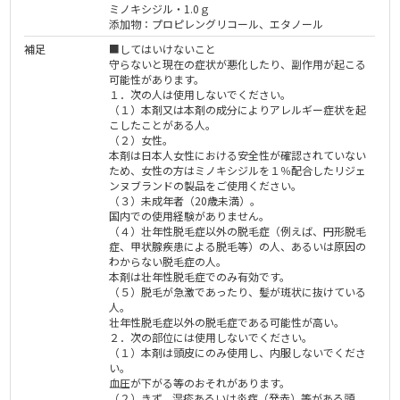
ミノキシジル・1.0ｇ
添加物：プロピレングリコール、エタノール
補足
■してはいけないこと
守らないと現在の症状が悪化したり、副作用が起こる
可能性があります。
１．次の人は使用しないでください。
（１）本剤又は本剤の成分によりアレルギー症状を起
こしたことがある人。
（２）女性。
本剤は日本人女性における安全性が確認されていない
ため、女性の方はミノキシジルを１％配合したリジェ
ンヌブランドの製品をご使用ください。
（３）未成年者（20歳未満）。
国内での使用経験がありません。
（４）壮年性脱毛症以外の脱毛症（例えば、円形脱毛
症、甲状腺疾患による脱毛等）の人、あるいは原因の
わからない脱毛症の人。
本剤は壮年性脱毛症でのみ有効です。
（５）脱毛が急激であったり、髪が斑状に抜けている
人。
壮年性脱毛症以外の脱毛症である可能性が高い。
２．次の部位には使用しないでください。
（１）本剤は頭皮にのみ使用し、内服しないでくださ
い。
血圧が下がる等のおそれがあります。
（２）きず、湿疹あるいは炎症（発赤）等がある頭