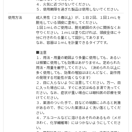
４．火気に近づけないでください。
５．使用期限を過ぎた製品は使用しないでください。
使用方法
成人男性（２０歳以上）が、１日２回、１回１ｍＬを
脱毛している頭皮に塗布してください。
１回１ｍＬのご使用は、脱毛範囲の大小に関係なくお
守りください。１ｍＬは塗り広げれば、頭皮全体に十
分に行きわたる量として設計してあります。
なお、容器は１ｍＬを計量できるタイプです。
■注意
１．用法・用量の範囲より多量に使用しても、あるい
は頻繁に使用しても効果はあがりません。定められた
用法・用量を厳守してください。（決められた以上に
多く使用しても、効果の増加はほとんどなく、副作用
の発現する可能性が高くなります）
２．目に入らないように注意してください。万一、目
に入った場合には、すぐに水又はぬるま湯で洗ってく
ださい。なお、症状が重い場合には眼科医の診療を受
けてください。
３．薬液のついた手で、目などの粘膜にふれると刺激
があるので、手についた薬液はよく洗い落としてくだ
さい。
４．アルコールなどに溶けるおそれのあるもの（メガ
ネわく、化学繊維等）にはつかないようにしてくださ
い。