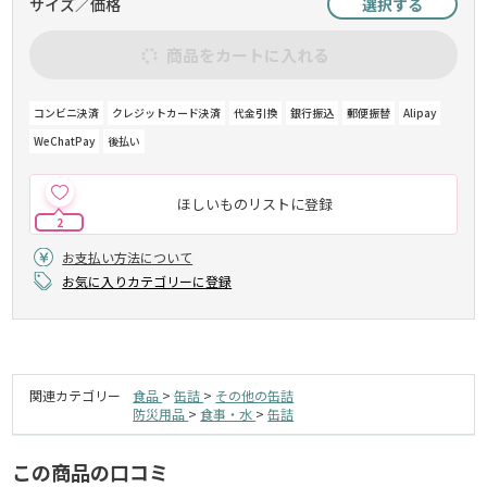
サイズ／価格
選択する
商品をカートに入れる
コンビニ決済
クレジットカード決済
代金引換
銀行振込
郵便振替
Alipay
WeChatPay
後払い
ほしいものリストに登録
2
お支払い方法について
お気に入りカテゴリーに登録
関連カテゴリー
食品
>
缶詰
>
その他の缶詰
防災用品
>
食事・水
>
缶詰
この商品の口コミ