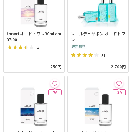
tonari オードトワレ30ml am
レールデュサボン オードトワ
07:00
レ
4
31
750円
2,700円
76
39