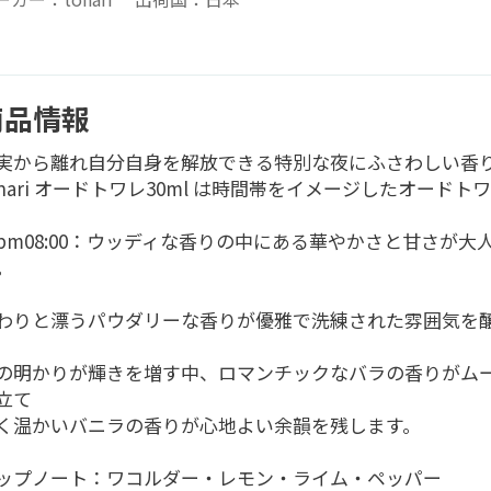
商品情報
実から離れ自分自身を解放できる特別な夜にふさわしい香
onari オードトワレ30ml は時間帯をイメージしたオードト
pm08:00：ウッディな香りの中にある華やかさと甘さが大
。
わりと漂うパウダリーな香りが優雅で洗練された雰囲気を
。
の明かりが輝きを増す中、ロマンチックなバラの香りがム
立て
く温かいバニラの香りが心地よい余韻を残します。
ップノート：ワコルダー・レモン・ライム・ペッパー