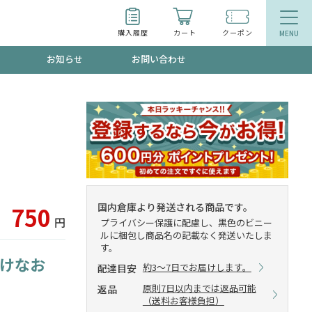
購入履歴
カート
クーポン
お知らせ
お問い合わせ
ティ
エイジングケア
お得なクーポン"3種類"出現中！今月のスト
今の内に！
品
食品
で！今すぐ使えるクーポンプレゼント中！！
国内倉庫より発送される商品です。
750
円
プライバシー保護に配慮し、黒色のビニー
ルに梱包し商品名の記載なく発送いたしま
す。
着けなお
募集！限定クーポンも不定期配信
約3～7日でお届けします。
配達目安
原則7日以内までは返品可能
返品
（送料お客様負担）