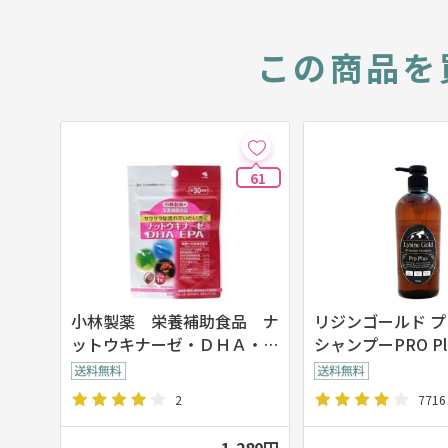
この商品を
61
小林製薬 栄養補助食品 ナ
リジンゴールド 
ットウキナーゼ・ＤＨＡ・Ｅ
シャンプーPRO Pl
ＰＡ 30粒 約30日分
2
7716