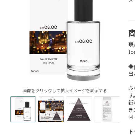
現
t
◆
出
ふ
画像をクリックして拡大イメージを表示する
す
街
き
甘
ト