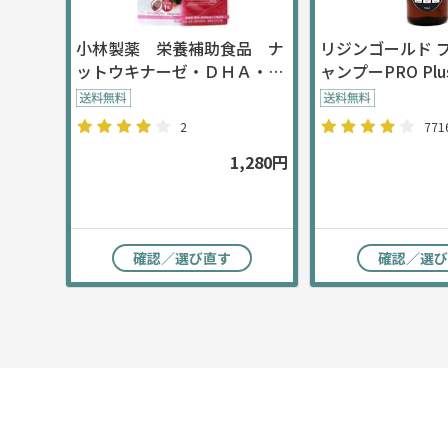
小林製薬 栄養補助食品 ナ
リジンゴールド 
ットウキナーゼ・ＤＨＡ・Ｅ
ャンプーPRO Plu
ＰＡ 30粒 約30日分
2
771
1,280円
確認／選び直す
確認／選び