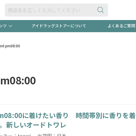
ンツ
アイドラッグストアーについて
よくあるご質問
・ヘアケア
ダイエット
ビュー
録ポイント2倍600円分プレ
【早割】
l pm08:00
ック分は
医薬品(OTC)
衛生用品・日用品
防災用
m08:00
頭皮ストレスを完全リセッ
ト用品
オトナ向け
新規登録
m08:00に着けたい香り 時間帯別に香りを
プログラム
友だち大
。新しいオードトワレ
ーカー：tonari 出荷国：日本