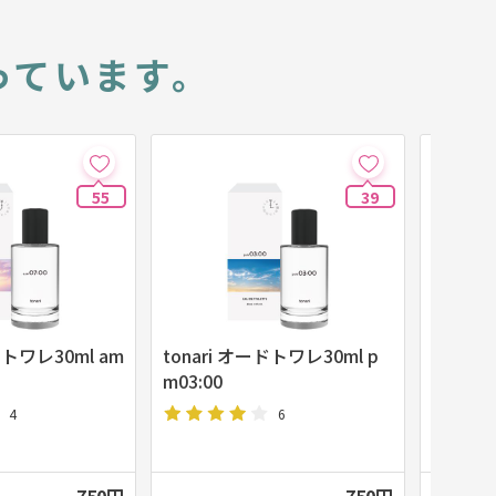
っています。
55
39
トワレ30ml am
tonari オードトワレ30ml p
tonari
m03:00
02:00
4
6