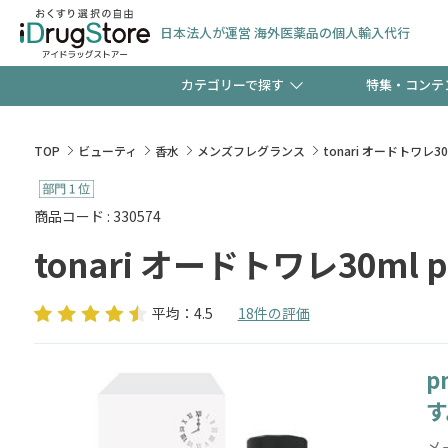
日本法人が運営 海外医薬品の個人輸入代行
カテゴリーで探す
特集・コンテ
サプリメント
頭皮
【週末限定】新規会員登
TOP
ビューティ
香水
メンズフレグランス
tonari オードトワレ30m
ゼント中!!
コンタクトレンズ
一般
商品コード : 330574
tonari オードトワレ30ml p
極冷メントールで、夏の
検査キット
ペッ
ト！
平均：4.5
18件の評価
p
当店スタッフが贈る音声
す
メ