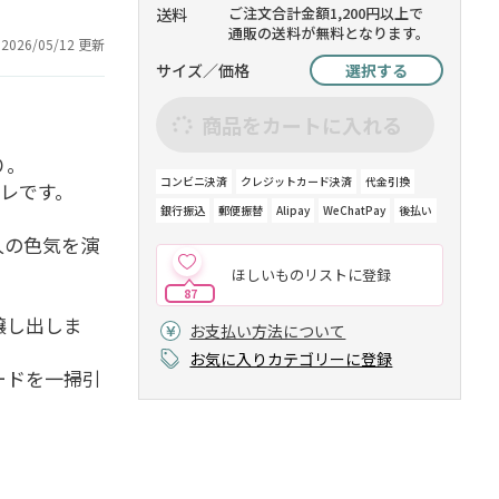
ご注文合計金額1,200円以上で
送料
通販の送料が無料となります。
2026/05/12 更新
サイズ／価格
選択する
商品をカートに入れる
り。
コンビニ決済
クレジットカード決済
代金引換
ワレです。
銀行振込
郵便振替
Alipay
WeChatPay
後払い
人の色気を演
ほしいものリストに登録
87
醸し出しま
お支払い方法について
お気に入りカテゴリーに登録
ードを一掃引