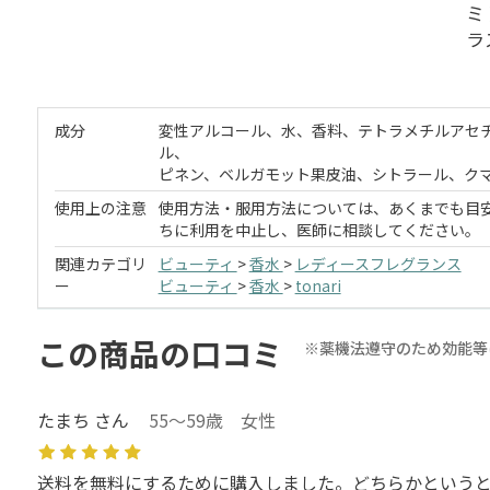
ミ
ラ
成分
変性アルコール、水、香料、テトラメチルアセ
ル、
ピネン、ベルガモット果皮油、シトラール、ク
使用上の注意
使用方法・服用方法については、あくまでも目
ちに利用を中止し、医師に相談してください。
関連カテゴリ
ビューティ
>
香水
>
レディースフレグランス
ー
ビューティ
>
香水
>
tonari
この商品の口コミ
※薬機法遵守のため効能等
たまち さん
55～59歳 女性
送料を無料にするために購入しました。どちらかという