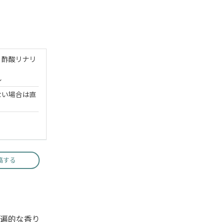
、酢酸リナリ
ル
ない場合は直
稿する
遍的な香り