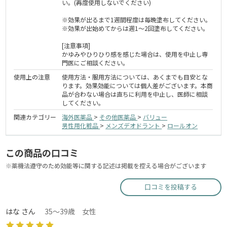
い。(再度使用しないでください)
※効果が出るまで1週間程度は毎晩塗布してください。
※効果が出始めてからは週1～2回塗布してください。
[注意事項]
かゆみやひりひり感を感じた場合は、使用を中止し専
門医にご相談ください。
使用上の注意
使用方法・服用方法については、あくまでも目安とな
ります。効果効能については個人差がございます。本商
品が合わない場合は直ちに利用を中止し、医師に相談
してください。
関連カテゴリー
海外医薬品
>
その他医薬品
>
バリュー
男性用化粧品
>
メンズデオドラント
>
ロールオン
この商品の口コミ
※薬機法遵守のため効能等に関する記述は掲載を控える場合がございます
口コミを投稿する
はな さん
35～39歳 女性