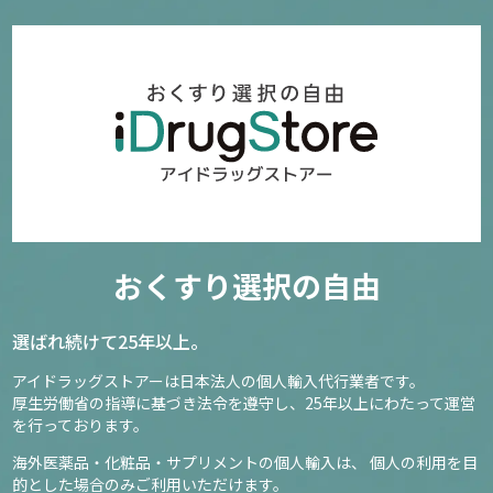
363
3,320円～
確認／選び直す
ネイチャーメイド Biotin
おくすり選択の自由
4
6,240円
選ばれ続けて25年以上。
アイドラッグストアーは日本法人の個人輸入代行業者です。
確認／選び直す
厚生労働省の指導に基づき法令を遵守し、
25年以上にわたって運営
を行っております。
海外医薬品・化粧品・サプリメントの個人輸入は、
個人の利用を目
的とした場合のみご利用いただけます。