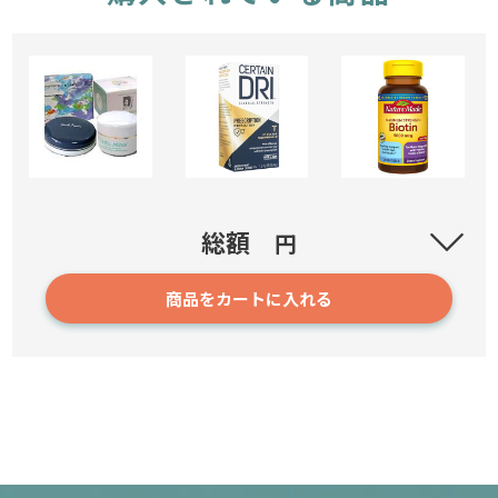
スメルメディカ 【医薬部外品】
総額
円
商品をカートに入れる
42
2,200円～
確認／選び直す
脇用抑汗剤 サーテン DRI