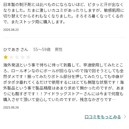
日本製の制汗剤とは比べものにならないほど、ピタッと汗が出なく
なりました。たまに激しいカユミがあったりしますが、敏感肌用に
切り替えてからそれもなくなりました。そろそろ暑くなってくるの
で、またストック用に購入します。
2026.04.23
ひであき さん
55～59歳 男性
海外発送という事で待ちに待って到着して、早速使用してみたとこ
ろ、ロールオンなのにボールが回らないので指で回そうとしても全
然ダメです！振ってみたりボトル部分を押してみたりしても中身が
ポタポタ垂れてくるだけで使用するにはとても無理な状態です！海
外製品という事で製品精度はあまり求めて無かったのですが、あま
りにも酷すぎです！！アイドラッグストアーさんには今まで何度も
購入させて頂いて安心していたのですが、残念なかぎりです…
2025.06.26
口コミをもっとみる