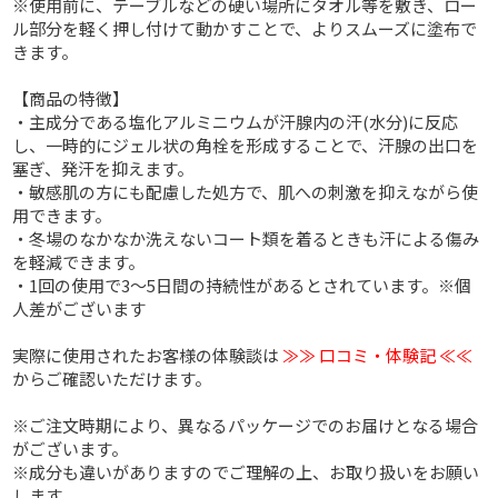
※使用前に、テーブルなどの硬い場所にタオル等を敷き、ロー
ル部分を軽く押し付けて動かすことで、よりスムーズに塗布で
きます。
【商品の特徴】
・主成分である塩化アルミニウムが汗腺内の汗(水分)に反応
し、一時的にジェル状の角栓を形成することで、汗腺の出口を
塞ぎ、発汗を抑えます。
・敏感肌の方にも配慮した処方で、肌への刺激を抑えながら使
用できます。
・冬場のなかなか洗えないコート類を着るときも汗による傷み
を軽減できます。
・1回の使用で3～5日間の持続性があるとされています。※個
人差がございます
実際に使用されたお客様の体験談は
≫≫ 口コミ・体験記 ≪≪
からご確認いただけます。
※ご注文時期により、異なるパッケージでのお届けとなる場合
がございます。
※成分も違いがありますのでご理解の上、お取り扱いをお願い
します。