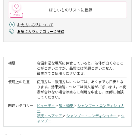
ほしいものリストに登録
7385
お支払い方法について
お気に入りカテゴリーに登録
補足
高温多湿な場所に保管していると、液体が白くなるこ
とがございますが、品質には問題ございません。
縦置きでご使用くださいませ。
使用上の注意
使用方法・服用方法については、あくまでも目安とな
ります。効果効能については個人差がございます。本商
品が合わない場合は直ちに利用を中止し、医師に相談
してください。
関連カテゴリー
ビューティ
>
髪・頭皮
>
シャンプー・コンディショナ
ー
頭皮・ヘアケア
>
シャンプー・コンディショナー
>
シ
ャンプー