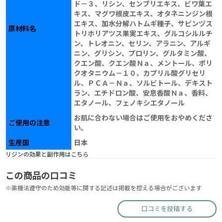
ド－３、リシン、センブリエキス、ビワ葉エ
キス、マグワ根皮エキス、オタネニンジン根
エキス、加水分解ハトムギ種子、サピンヅス
原材料名
トリホリアツス果実エキス、グルコシルルチ
ン、トレオニン、セリン、アラニン、アルギ
ニン、グリシン、プロリン、グルタミン酸、
クエン酸、クエン酸Ｎａ、メントール、ポリ
クオタニウム－１０、カプリル酸グリセリ
ル、ＰＣＡ－Ｎａ、ソルビトール、デキスト
ラン、エチドロン酸、安息香酸Ｎａ、香料、
エタノール、フェノキシエタノール
お肌に合わない場合はご使用をおやめくださ
ご使用の注意
い。
生産国
日本
リジンの効果と副作用はこちら
この商品の口コミ
※薬機法遵守のため効能等に関する記述は掲載を控える場合がございます
口コミを投稿する