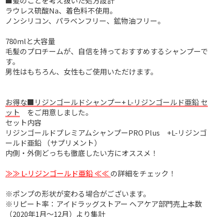
■髪のことを考え抜いた処方設計
ラウレス硫酸Na、着色料不使用。
ノンシリコン、パラベンフリー、鉱物油フリー。
780mlと大容量
毛髪のプロチームが、自信を持っておすすめするシャンプーで
す。
男性はもちろん、女性もご使用いただけます。
お得な■リジンゴールドシャンプー+ L-リジンゴールド亜鉛 セ
ット
をご用意しました。
セット内容
リジンゴールドプレミアムシャンプーPRO Plus +L-リジンゴ
ールド亜鉛 （サプリメント）
内側・外側どっちも徹底したい方にオススメ！
≫≫ L-リジンゴールド亜鉛 ≪≪
の詳細をチェック！
※ポンプの形状が変わる場合がございます。
※リピート率：アイドラッグストアー ヘアケア部門売上本数
（2020年1月～12月）より集計