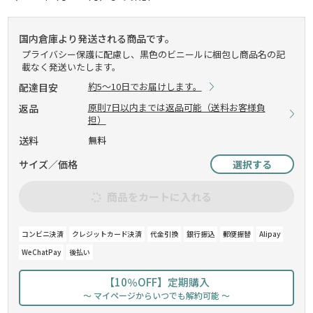
国内倉庫より発送される商品です。
プライバシー保護に配慮し、黒色のビニールに梱包し商品名の記
載なく発送いたします。
約5～10日でお届けします。
配達目安
原則7日以内までは返品可能（送料お客様負
返品
担）
送料
無料
サイズ／価格
選択する
商品をカートに入れる
コンビニ決済
クレジットカード決済
代金引換
銀行振込
郵便振替
Alipay
WeChatPay
後払い
【10％OFF】定期購入
～ マイページからいつでも解約可能 ～