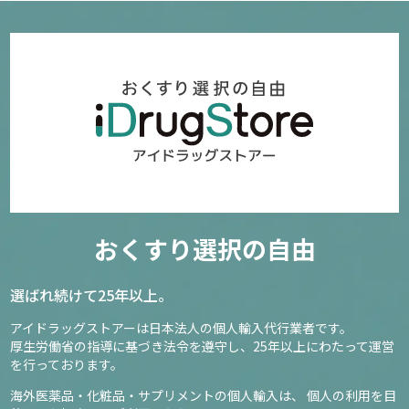
1935
5,170円～
確認／選び直す
ネイチャーメイド マルチビタミン
189
おくすり選択の自由
1,880円
選ばれ続けて25年以上。
確認／選び直す
アイドラッグストアーは日本法人の個人輸入代行業者です。
厚生労働省の指導に基づき法令を遵守し、
25年以上にわたって運営
を行っております。
海外医薬品・化粧品・サプリメントの個人輸入は、
個人の利用を目