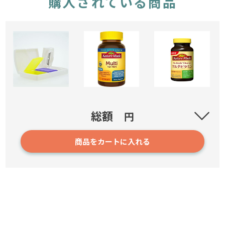
購入されている商品
ピルカッター (白)
総額
円
5197
商品をカートに入れる
1,010円
確認／選び直す
ネイチャーメイド マルチ フォーマン(MULTI For Him)