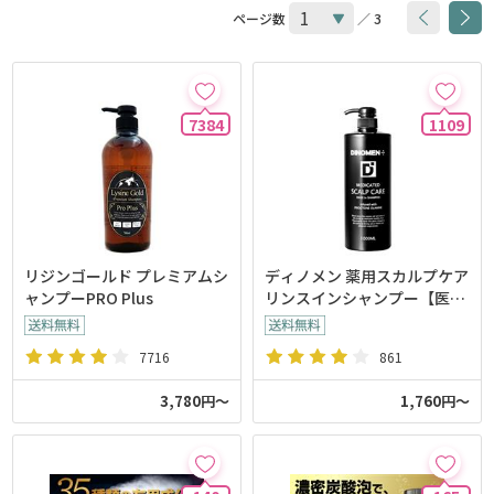
ページ数
／ 3
7384
1109
リジンゴールド プレミアムシ
ディノメン 薬用スカルプケア
ャンプーPRO Plus
リンスインシャンプー【医薬
部外品】
7716
861
3,780円～
1,760円～