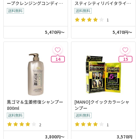
ープクレンジングコンディシ
スティシティリバイタライジ
ョナー600ml
ングシャンプー600ml
1
5,470円～
5,470円～
14
15
黒ゴマ＆生姜修復シャンプー
[MANO]クイックカラーシャ
800ml
ンプー
2
1
3,800円～
3,570円