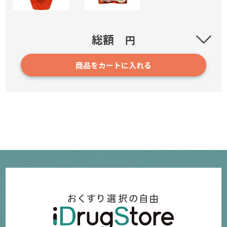
50の恵 髪と頭皮の養潤トリートメント
総額
円
1
商品をカートに入れる
1,030円
確認／選び直す
養命酒製造 グミＸサプリ マカ＆亜鉛
2
440円～
確認／選び直す