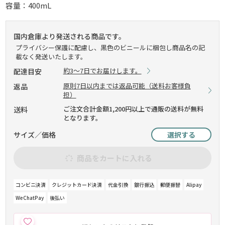
容量：400mL
国内倉庫より発送される商品です。
プライバシー保護に配慮し、黒色のビニールに梱包し商品名の記
載なく発送いたします。
約3～7日でお届けします。
配達目安
原則7日以内までは返品可能（送料お客様負
返品
担）
ご注文合計金額1,200円以上で通販の送料が無料
送料
となります。
サイズ／価格
選択する
商品をカートに入れる
コンビニ決済
クレジットカード決済
代金引換
銀行振込
郵便振替
Alipay
WeChatPay
後払い