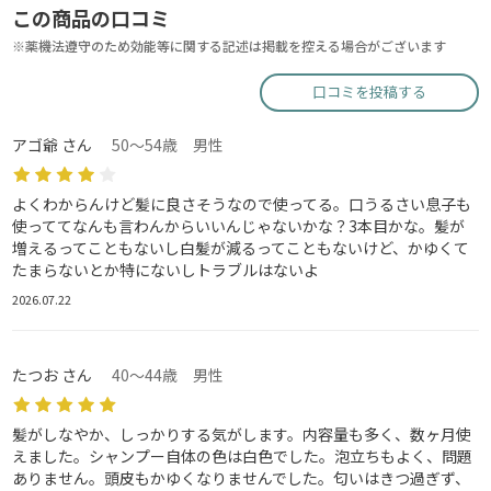
この商品の口コミ
※薬機法遵守のため効能等に関する記述は掲載を控える場合がございます
口コミを投稿する
アゴ爺 さん
50～54歳 男性
よくわからんけど髪に良さそうなので使ってる。口うるさい息子も
使っててなんも言わんからいいんじゃないかな？3本目かな。髪が
増えるってこともないし白髪が減るってこともないけど、かゆくて
たまらないとか特にないしトラブルはないよ
2026.07.22
たつお さん
40～44歳 男性
髪がしなやか、しっかりする気がします。内容量も多く、数ヶ月使
えました。シャンプー自体の色は白色でした。泡立ちもよく、問題
ありません。頭皮もかゆくなりませんでした。匂いはきつ過ぎず、