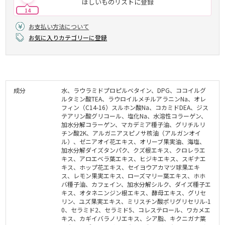
ほしいものリストに登録
14
お支払い方法について
お気に入りカテゴリーに登録
成分
水、ラウラミドプロピルベタイン、DPG、ココイルグ
ルタミン酸TEA、ラウロイルメチルアラニンNa、オレ
フィン（C14-16）スルホン酸Na、コカミドDEA、ジス
テアリン酸グリコール、塩化Na、水溶性コラーゲン、
加水分解コラーゲン、マカデミア種子油、グリチルリ
チン酸2K、アルガニアスピノサ核油（アルガンオイ
ル）、ゼニアオイ花エキス、オリーブ果実油、海塩、
加水分解ダイズタンパク、クズ根エキス、クロレラエ
キス、アロエベラ葉エキス、ヒジキエキス、スギナエ
キス、ホップ花エキス、セイヨウアカマツ球果エキ
ス、レモン果実エキス、ローズマリー葉エキス、ホホ
バ種子油、カフェイン、加水分解シルク、ダイズ種子エ
キス、オタネニンジン根エキス、酵母エキス、グリセ
リン、ユズ果実エキス、ミリスチン酸ポリグリセリル-1
0、セラミド2、セラミド5、コレステロール、ワカメエ
キス、カギイバラノリエキス、シア脂、キクニガナ葉