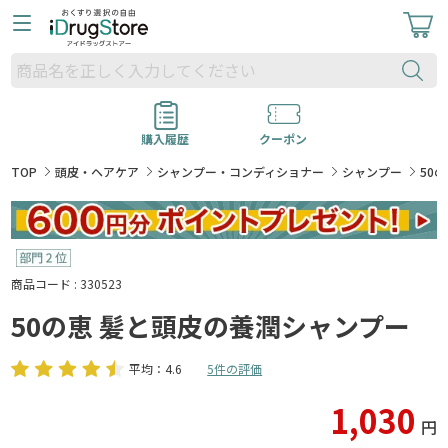
購入履歴
クーポン
TOP
頭皮・ヘアケア
シャンプー・コンディショナー
シャンプー
50
商品コード : 330523
50の恵 髪と頭皮の養潤シャンプー
平均：4.6
5件の評価
1,030
円