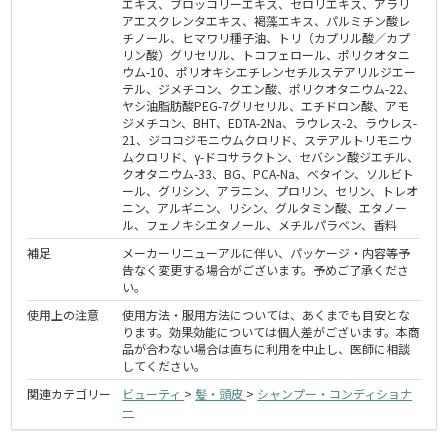
エキス、ブロッコリーエキス、セロリエキス、アラリ
アエスクレンタエキス、褐藻エキス、パルミチン酸レ
チノール、ヒマワリ種子油、トリ（カプリル酸／カプ
リン酸）グリセリル、トコフェロール、ポリクオタニ
ウム-10、ポリオキシエチレンセチルステアリルジエー
テル、ジメチコン、クエン酸、ポリクオタニウム-22、
ヤシ油脂肪酸PEG-7グリセリル、エチドロン酸、アモ
ジメチコン、BHT、EDTA-2Na、ラウレス-2、ラウレス-
21、ジココジモニウムクロリド、ステアルトリモニウ
ムクロリド、γ-ドコサラクトン、セバシン酸ジエチル、
クオタニウム-33、BG、PCA-Na、ベタイン、ソルビト
ール、グリシン、アラニン、プロリン、セリン、トレオ
ニン、アルギニン、リシン、グルタミン酸、エタノー
ル、フェノキシエタノール、メチルパラベン、香料
補足
メーカーリニューアルに伴い、パッケージ・内容等予
告なく変更する場合がございます。予めご了承くださ
い。
使用上の注意
使用方法・服用方法については、あくまでも目安とな
ります。効果効能については個人差がございます。本商
品が合わない場合は直ちに利用を中止し、医師に相談
してください。
関連カテゴリー
ビューティ
>
髪・頭皮
>
シャンプー・コンディショナ
ー