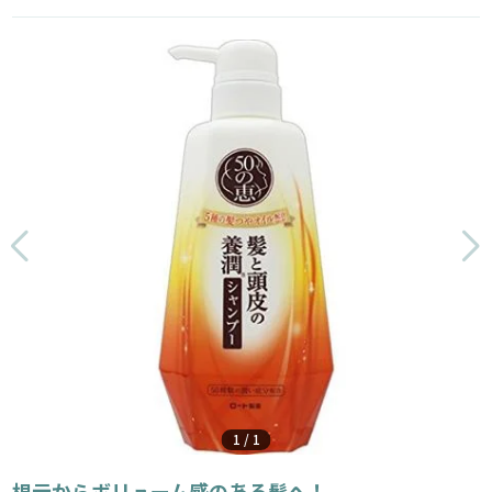
1
/
1
根元からボリューム感のある髪へ！