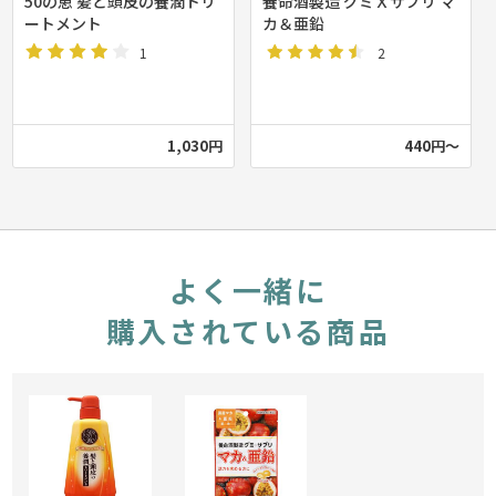
50の恵 髪と頭皮の養潤トリ
養命酒製造 グミＸサプリ マ
ートメント
カ＆亜鉛
1
2
1,030円
440円～
よく一緒に
購入されている商品