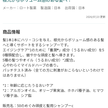
メーカー：ロート製薬 製造国：日本 出荷国：日本
2026/07/23 更新
商品情報
髪1本1本にハリ・コシを与え、根元からボリューム感のある髪
へと導くサポートをするシャンプーです。
エイジングケア*1のために「養潤®」成分（うるおい成分）を5
0種類配合し、健やかな頭皮と髪へ導きます。
5種の髪つやオイル（うるおい成分）*2配合。
心やわらぐマイルドハーブの香り。
パッチテスト済み（全ての方に刺激がおこらないというわけで
はありません）
*1：年齢に応じたうるおいケア
*2：アルガンオイル、オリーブ果実油、ホホバ種子油、ヒマワ
リ種子油、シア脂
販売名：50のめぐみ頭皮と髪用シャンプーc