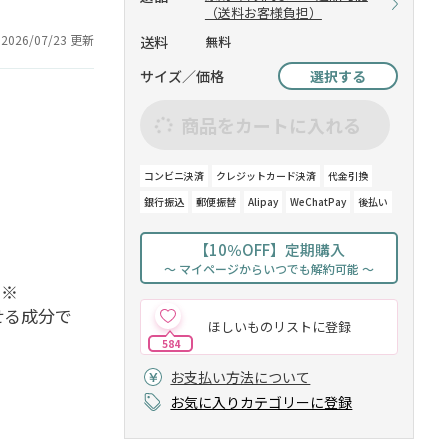
（送料お客様負担）
2026/07/23 更新
送料
無料
サイズ／価格
選択する
商品をカートに入れる
コンビニ決済
クレジットカード決済
代金引換
銀行振込
郵便振替
Alipay
WeChatPay
後払い
【10％OFF】定期購入
～ マイページからいつでも解約可能 ～
。
※
せる成分で
ほしいものリストに登録
584
お支払い方法について
お気に入りカテゴリーに登録