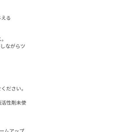
与える
ス。
修しながらツ
せください。
面活性剤未使
ームアップ