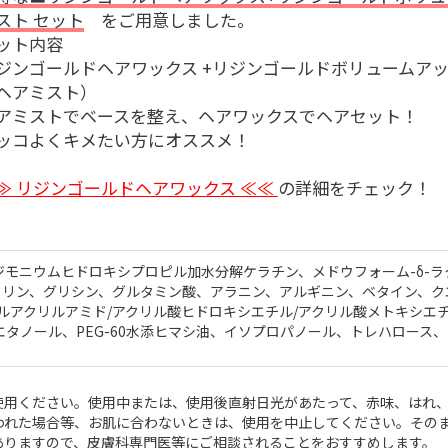
スト セット
をご用意しました。
ット内容
ジンゴールドヘアワックス +リジンゴールドボリュームア
ヘアミスト）
アミストでベースを整え、ヘアワックスでヘアセット！
ッコよくキメたい方にオススメ！
≫ リジンゴールドヘアワックス ≪≪
の詳細をチェック！
モニウムヒドロキシプロピル加水分解ケラチン、メドウフォーム-δ-ラ
セリン、グリシン、グルタミン酸、アラニン、アルギニン、ベタイン、ク
メチルアクリルアミド/アクリル酸ヒドロキシエチル/アクリル酸メトキシエ
シエタノール、PEG-60水添ヒマシ油、イソプロパノール、トレハロース
使用ください。使用中または、使用後直射日光があたって、赤味、はれ
われた場合等、お肌に合わないときは、使用を中止してください。その
ありますので、皮膚科専門医等にご相談されることをおすすめします。