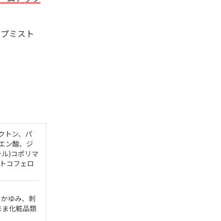
ップミスト
クトン、パ
エン酸、ジ
チル)コポリマ
、トコフェロ
、かゆみ、刺
まま化粧品類