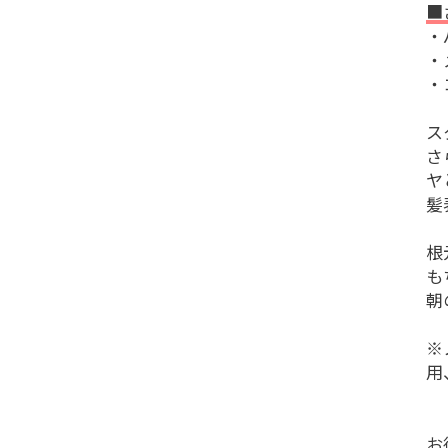
■
・
・
・
ス
さ
ヤ
髪
根
も
朝
※
用
お