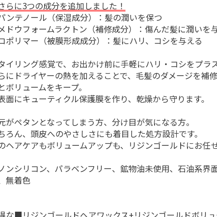
さらに3つの成分を追加しました！
パンテノール（保湿成分）：髪の潤いを保つ
メドウフォームラクトン（補修成分）：傷んだ髪に潤いを
コポリマー（被膜形成成分）：髪にハリ、コシを与える
タイリング感覚で、お出かけ前に手軽にハリ・コシをプラ
らにドライヤーの熱を加えることで、毛髪のダメージを補
とボリュームをキープ。
表面にキューティクル保護膜を作り、乾燥から守ります。
元がペタンとなってしまう方、分け目が気になる方。
ちろん、頭皮へのやさしさにも着目した処方設計です。
のヘアケアもボリュームアップも、リジンゴールドにお任
ノンシリコン、パラベンフリー、鉱物油未使用、石油系界
、無着色
得な■リジンゴールドヘアワックス+リジンゴールドボリュ