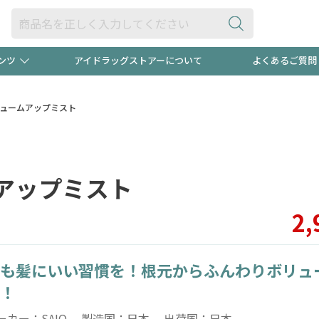
ンツ
アイドラッグストアーについて
よくあるご質問
・ヘアケア
ダイエット
ビュー
録ポイント2倍600円分プレ
【早割】
リュームアップミスト
ック分は
医薬品(OTC)
衛生用品・日用品
防災用
アップミスト
頭皮ストレスを完全リセッ
ト用品
オトナ向け
新規登録
2,
も髪にいい習慣を！根元からふんわりボリュ
プログラム
友だち大
！
ーカー：SAIO 製造国：日本 出荷国：日本