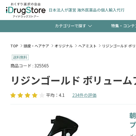
日本法人が運営 海外医薬品の個人輸入代行
カテゴリーで探す
特集・コンテ
サプリメント
頭皮
【週末限定】新規会員登
TOP
頭皮・ヘアケア
オリジナル
ヘアミスト
リジンゴールド ボ
ゼント中!!
コンタクトレンズ
一般
商品コード : 325565
リジンゴールド ボリューム
極冷メントールで、夏の
検査キット
ペッ
ト！
平均：4.1
234件の評価
朝
当店スタッフが贈る音声
プ
メ