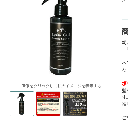
朝
「
ヘ
わ
ボ
画像をクリックして拡大イメージを表示する
髪
す
※
ご