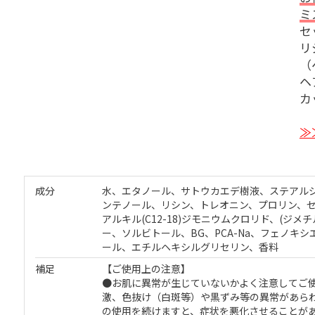
ミ
セ
リ
（
ヘ
カ
≫
成分
水、エタノール、サトウカエデ樹液、ステアルジ
ンテノール、リシン、トレオニン、プロリン、
アルキル(C12-18)ジモニウムクロリド、(ジ
ー、ソルビトール、BG、PCA-Na、フェノキ
ール、エチルヘキシルグリセリン、香料
補足
【ご使用上の注意】
●お肌に異常が生じていないかよく注意してご
激、色抜け（白斑等）や黒ずみ等の異常があら
の使用を続けますと、症状を悪化させることが