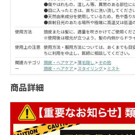
●傷やはれもの、湿しん等、異常のある部位には
●目に入ったときは、直ちに洗い流してくださ
●天然由来成分を使用しているため、色や香り
●直射日光のあたる場所や極端に高温又は低温
使用方法
頭皮または髪に、適量を吹きかけてご使用くだ
※使用後は根元が立つよう、髪の内側からドラ
使用上の注意
使用方法・服用方法については、あくまでも目
ちに利用を中止し、医師に相談してください。
関連カテゴリ
頭皮・ヘアケア
>
薄毛隠し
>
その他
ー
頭皮・ヘアケア
>
スタイリング
>
ミスト
商品詳細