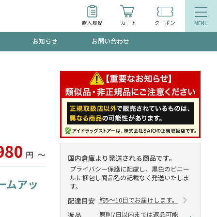
購入履歴
カート
クーポン
お知らせ
お問い合わせ
ティ
エイジングケア
お得なクーポン"3種類"出現中！今月のスト
今の内に！
品
食品
で！今すぐ使えるクーポンプレゼント中！！
980
円
〜
国内倉庫より発送される商品です。
プライバシー保護に配慮し、黒色のビニー
ルに梱包し商品名の記載なく発送いたしま
ームアッ
募集！限定クーポンも不定期配信
す。
約5～10日でお届けします。
配達目安
原則7日以内までは返品可能
返品