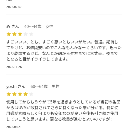
2026.02.07
め さん
40～44歳 女性
すごいいい、とも、すごく悪いともいいがたい。普通。期待し
てたけど、お値段安いのでこんなもんかなーくらいです。思った
より乾燥するけど、なんとか朝から夕方までは大丈夫。夜まで
となると目がイライラしてきます。
2025.11.26
yoshi さん
60～64歳 男性
使用してからもうやがて5年を過ぎようとしているが当初の製品
からはUVMが改良されてさらに良くなった感が分かる。特に使
用感が素晴らしく何よりも安価なのが良い今後も引き続き使用
していこうと思います。更なる改良が進むとよいのですが！
2025.08.21