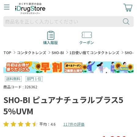
購入履歴
クーポン
TOP
コンタクトレンズ
SHO-BI
1日使い捨てコンタクトレンズ
SHO-
商品コード : 326362
SHO-BI ピュアナチュラルプラス5
5%UVM
平均：4.6
117件の評価