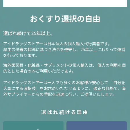
アルコン フレッシュルックデイリーズ イルミネート
おくすり選択の自由
79
2,460円
選ばれ続けて25年以上。
アイドラッグストアーは日本法人の個人輸入代行業者です。
確認／選び直す
厚生労働省の指導に基づき法令を遵守し、
25年以上にわたって運営
を行っております。
海外医薬品・化粧品・サプリメントの個人輸入は、
個人の利用を目
的とした場合のみご利用いただけます。
アイドラッグストアーは一人でも多くのお客様が安心して
「自分を
大事にする選択肢」をお求めいただけるように、
適正な価格で、海
外サプライヤーからの手配を迅速に行い、ご提供いたします。
選ばれ続ける理由