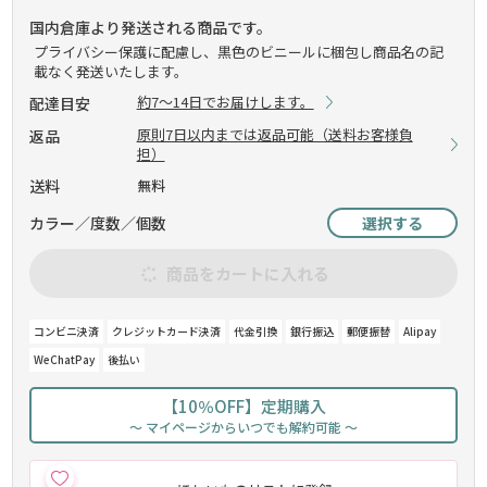
国内倉庫より発送される商品です。
プライバシー保護に配慮し、黒色のビニールに梱包し商品名の記
載なく発送いたします。
約7～14日でお届けします。
配達目安
原則7日以内までは返品可能（送料お客様負
返品
担）
送料
無料
カラー／度数／個数
選択する
商品をカートに入れる
コンビニ決済
クレジットカード決済
代金引換
銀行振込
郵便振替
Alipay
WeChatPay
後払い
【10％OFF】定期購入
～ マイページからいつでも解約可能 ～