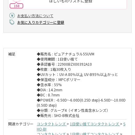
ほしいものリストに登録
150
お支払い方法について
お気に入りカテゴリーに登録
補足
◆販売名 : ピュアナチュラル55UVM
◆使用期間 : 1日使い捨て
◆承認番号 : 22900BZX00392A10
◆枚数 : 1箱30枚入り
◆UVカット：UV-A 80％以上 UV-B95％以上かっと
◆保湿成分：MPCポリマー
◆含水率 : 55%
◆DIA : 14.2mm
◆BC : 8.7mm
◆POWER : -0.50D~-6.00D(0.25D step)-6.50D~-10.00D
(0.50D step)
◆分類 : グループ4（イオン性高含水レンズ）
◆販売元 : SHO-B株式会社
関連カテゴリー
コンタクトレンズ
>
1日使い捨てコンタクトレンズ
>
S
HO-BI
コンタクトレンズ
>
1日使い捨てコンタクトレンズ
>