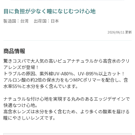
目に負担が少なく瞳になじむつけ心地
製造国：台湾 出荷国：日本
2026/06/11 更新
商品情報
驚きコスパで大人気の高いピュアナチュラルから高含水のクリ
アレンズが登場！
トラブルの原因、紫外線UV-A80％、UV-B95％以上カット！
アルロン酸の約2倍の保水力をもつMPCポリマーを配合し、含
水率55％と水分を多く含んでいます。
ナチュラルな付け心地を実現する丸みのあるエッジデザインで
快適なつけ心地。
高含水レンズは水分を多く含むため、より多くの酸素を届ける
瞳にやさしいレンズです。