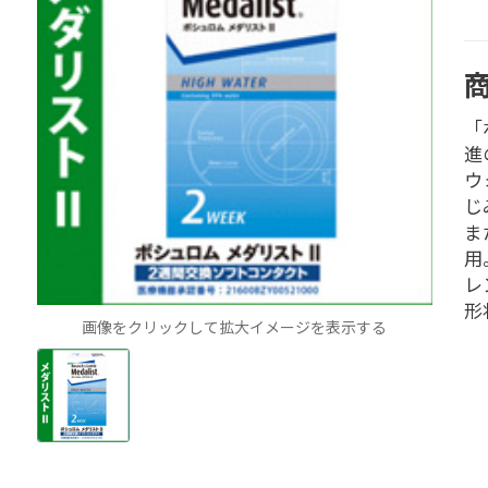
「
進
ウ
じ
ま
用
レ
形
画像をクリックして拡大イメージを表示する