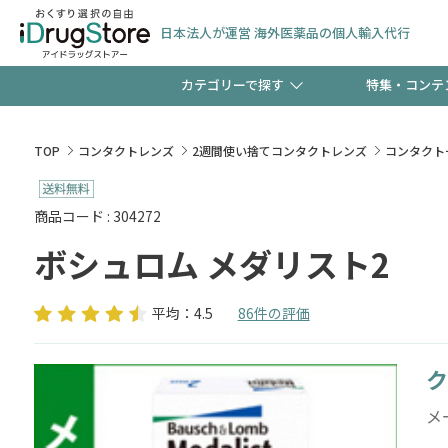
日本法人が運営 海外医薬品の個人輸入代行
カテゴリーで探す
特集・コンテ
サプリメント
頭皮
【早割】お得なクーポン
TOP
コンタクトレンズ
2週間使い捨てコンタクトレンズ
コンタクト
ック分は今の内に！
コンタクトレンズ
一般
商品コード : 304272
ボシュロム メダリスト2
検査キット
新規登録で！今すぐ使え
ペッ
平均：4.5
86件の評価
ク
友だち大募集！限定クー
メ