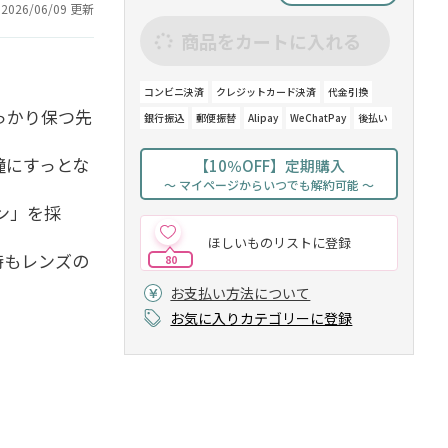
2026/06/09 更新
商品をカートに入れる
コンビニ決済
クレジットカード決済
代金引換
っかり保つ先
銀行振込
郵便振替
Alipay
WeChatPay
後払い
瞳にすっとな
【10％OFF】定期購入
～ マイページからいつでも解約可能 ～
ン」を採
ほしいものリストに登録
時もレンズの
80
お支払い方法について
お気に入りカテゴリーに登録