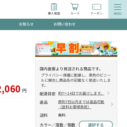
購入履歴
カート
クーポン
お知らせ
お問い合わせ
ティ
エイジングケア
トールで、夏の頭皮ストレスを完全リセッ
品
食品
国内倉庫より発送される商品です。
プライバシー保護に配慮し、黒色のビニー
ッフが贈る音声プログラム
ルに梱包し商品名の記載なく発送いたしま
2,060
す。
円
約7～14日でお届けします。
配達目安
原則7日以内までは返品可能
返品
いるものが一目でわかるランキング
（送料お客様負担）
送料
無料
カラー／度数／個数
選択する