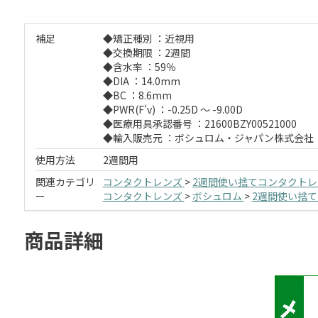
補足
◆矯正種別 ：近視用
◆交換期限 ：2週間
◆含水率 ：59％
◆DIA ：14.0mm
◆BC ：8.6mm
◆PWR(F'v) ：-0.25D ～ -9.00D
◆医療用具承認番号 ：21600BZY00521000
◆輸入販売元 ：ボシュロム・ジャパン株式会社
使用方法
2週間用
関連カテゴリ
コンタクトレンズ
>
2週間使い捨てコンタクト
ー
コンタクトレンズ
>
ボシュロム
>
2週間使い捨
商品詳細