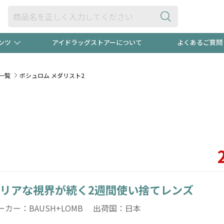
ンツ
アイドラッグストアーについて
よくあるご質問
・ヘアケア
ダイエット
ビュー
"3種類"出現中！今月のスト
極冷メン
一覧
ボシュロム メダリスト2
ト！
医薬品(OTC)
衛生用品・日用品
防災用
るクーポンプレゼント中！！
ト用品
オトナ向け
当店スタ
リアな視界が続く2週間使い捨てレンズ
ポンも不定期配信
今売れて
ーカー：BAUSH+LOMB 出荷国：日本