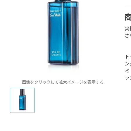
爽
さ
ト
ン
ミ
ラ
画像をクリックして拡大イメージを表示する