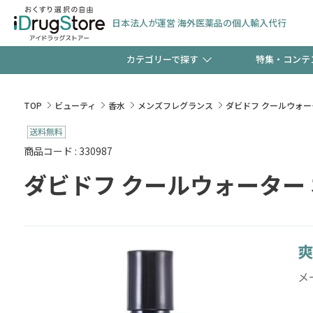
日本法人が運営 海外医薬品の個人輸入代行
カテゴリーで探す
特集・コンテ
サプリメント
頭皮
【早割】お得なクーポン
TOP
ビューティ
香水
メンズフレグランス
ダビドフ クールウォータ
ック分は今の内に！
コンタクトレンズ
一般
商品コード : 330987
ダビドフ クールウォーター 
検査キット
新規登録で！今すぐ使え
ペッ
爽
友だち大募集！限定クー
メ