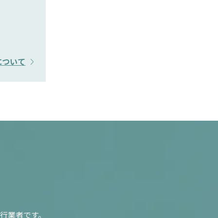
について
行業者です。