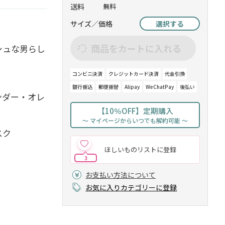
送料
無料
サイズ／価格
選択する
商品をカートに入れる
シュな男らし
コンビニ決済
クレジットカード決済
代金引換
銀行振込
郵便振替
Alipay
WeChatPay
後払い
ンダー・オレ
【10％OFF】定期購入
～ マイページからいつでも解約可能 ～
スク
ほしいものリストに登録
3
お支払い方法について
お気に入りカテゴリーに登録