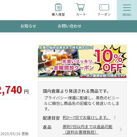
購入履歴
カート
クーポン
お知らせ
お問い合わせ
ティ
エイジングケア
トールで、夏の頭皮ストレスを完全リセッ
品
食品
ッフが贈る音声プログラム
2,740
国内倉庫より発送される商品です。
円
プライバシー保護に配慮し、黒色のビニー
ルに梱包し商品名の記載なく発送いたしま
す。
いるものが一目でわかるランキング
約3～7日でお届けします。
配達目安
原則7日以内までは返品可能
返品
（送料お客様負担）
2025/05/16 更新