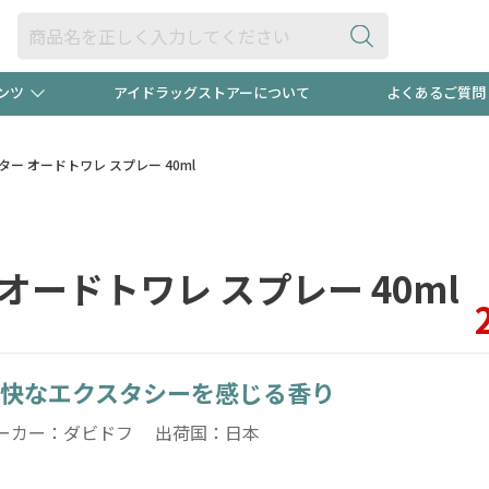
ンツ
アイドラッグストアーについて
よくあるご質問
・ヘアケア
ダイエット
ビュー
"3種類"出現中！今月のスト
極冷メン
ー オードトワレ スプレー 40ml
ト！
医薬品(OTC)
衛生用品・日用品
防災用
オードトワレ スプレー 40ml
るクーポンプレゼント中！！
ト用品
オトナ向け
当店スタ
快なエクスタシーを感じる香り
ポンも不定期配信
今売れて
ーカー：ダビドフ 出荷国：日本