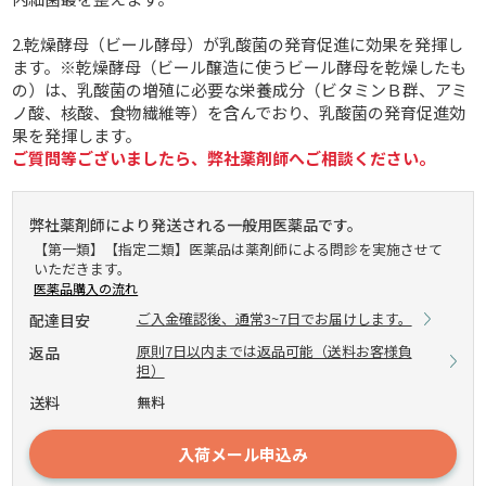
2.乾燥酵母（ビール酵母）が乳酸菌の発育促進に効果を発揮し
ます。※乾燥酵母（ビール醸造に使うビール酵母を乾燥したも
の）は、乳酸菌の増殖に必要な栄養成分（ビタミンＢ群、アミ
ノ酸、核酸、食物繊維等）を含んでおり、乳酸菌の発育促進効
果を発揮します。
ご質問等ございましたら、弊社薬剤師へご相談ください。
弊社薬剤師により発送される一般用医薬品です。
【第一類】【指定二類】医薬品は薬剤師による問診を実施させて
いただきます。
医薬品購入の流れ
ご入金確認後、通常3~7日でお届けします。
配達目安
原則7日以内までは返品可能（送料お客様負
返品
担）
送料
無料
入荷メール申込み