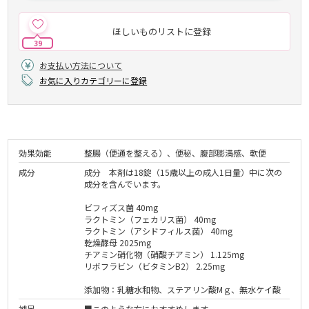
ほしいものリストに登録
39
お支払い方法について
お気に入りカテゴリーに登録
効果効能
整腸（便通を整える）、便秘、腹部膨満感、軟便
成分
成分 本剤は18錠（15歳以上の成人1日量）中に次の
成分を含んでいます。
ビフィズス菌 40mg
ラクトミン（フェカリス菌） 40mg
ラクトミン（アシドフィルス菌） 40mg
乾燥酵母 2025mg
チアミン硝化物（硝酸チアミン） 1.125mg
リボフラビン（ビタミンB2） 2.25mg
添加物：乳糖水和物、ステアリン酸Mｇ、無水ケイ酸
補足
■このような方におすすめします