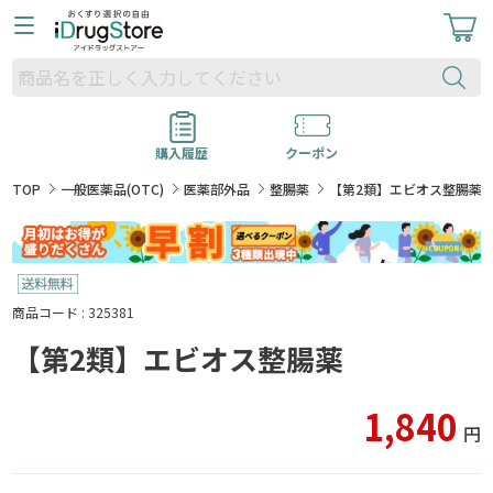
購入履歴
クーポン
TOP
一般医薬品(OTC)
医薬部外品
整腸薬
【第2類】エビオス整腸薬
商品コード : 325381
【第2類】エビオス整腸薬
1,840
円