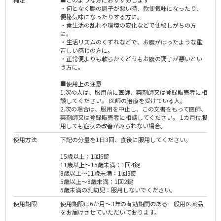
・何となく腸の調子が悪い時、軟便気味になったり、
便秘気味になったりする方に。
・食生活の乱れや環境の変化などで便秘しがちの方
に。
・生活リズムのくずれなどで、お腹がはったような重
苦しい感じの方に。
・正常便よりも軟らかくどうもお腹の調子が悪いとい
う方に。
■使用上の注意
1.次の人は、服用前に医師、薬剤師又は登録販売者に相
談してください。 医師の治療を受けている人。
2.次の場合は、服用を中止し、この文書をもって医師、
薬剤師又は登録販売者に相談してください。 1カ月位服
用しても症状の改善がみられない場合。
使用方法
下記の分量を1日3回、食後に服用してください。
15歳以上：1回6錠
11歳以上～15歳未満：1回4錠
8歳以上～11歳未満：1回3錠
5歳以上～8歳未満：1回2錠
5歳未満の乳幼児：服用しないでください。
使用期限
使用期限は6か月～3年の有効期間のある一般用医薬品
をお届けさせていただいております。