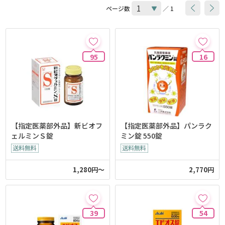
ページ数
／ 1
95
16
【指定医薬部外品】新ビオフ
【指定医薬部外品】パンラク
ェルミンＳ錠
ミン錠 550錠
1,280円～
2,770円
39
54