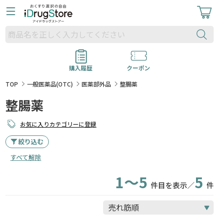
購入履歴
クーポン
TOP
一般医薬品(OTC)
医薬部外品
整腸薬
整腸薬
お気に入りカテゴリーに登録
絞り込む
すべて解除
1～5
5
件目を表示／
件