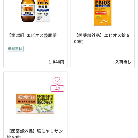
【第2類】エビオス整腸薬
【医薬部外品】エビオス錠 6
00錠
1,840円
入荷待ち
47
【医薬部外品】強ミヤリサン
錠 90錠