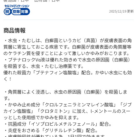
2025/12/19 更新
商品情報
・水虫・たむしは、白癬菌というカビ（真菌）が皮膚表面の角
質層に寄生しておこる疾患です。白癬菌が皮膚表面の角質層等
のケラチン質を侵すことによって激しいかゆみがおこります。
・ブテナロックVα液は優れた効きめで水虫の原因菌（白癬菌）
を殺菌する、水虫・たむし治療薬です。
優れた殺菌力「ブテナフィン塩酸塩」配合。かゆい水虫にも効
く！
・角質層によく浸透し、水虫の原因菌（白癬菌）を殺菌しま
す。
・かゆみ止め成分「クロルフェニラミンマレイン酸塩」「ジブ
カイン塩酸塩」「クロタミトン」に加え、l-メントールのスー
ッとした使用感でかゆみを抑えます。
・抗菌成分「イソプロピルメチルフェノール」配合。
・炎症をおさめる「グリチルレチン酸」配合。
・皮膚貯留性が優れている為、1日1回で効きます。