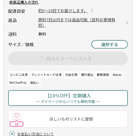
医薬品購入の流れ
約5～10日でお届けします。
配達目安
原則7日以内までは返品可能（送料お客様負
返品
担）
送料
無料
サイズ／価格
選択する
商品をカートに入れる
コンビニ決済
クレジットカード決済
代金引換
銀行振込
郵便振替
Alipay
WeChatPay
後払い
【10％OFF】定期購入
～ マイページからいつでも解約可能 ～
ほしいものリストに登録
15
お支払い方法について