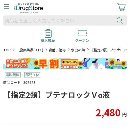
購入履歴
クーポン
TOP
一般医薬品(OTC)
殺菌、消毒
水虫の薬
【指定2類】ブテナロック
商品コード : 302623
【指定2類】ブテナロックＶα液
2,480
円