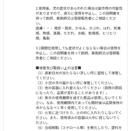
2.使用後、次の症状があらわれた場合は副作用の可能性
がありますので、直ちに使用を中止し、この説明書を
持って医師、薬剤師又は登録販売者にご相談くださ
い。
皮膚・・・ 発疹・発赤、かゆみ、かぶれ、はれ、刺激
感、熱感、落屑、ただれ、水疱、乾燥感、ヒリヒリ
感、亀裂
3.2週間位使用しても症状がよくならない場合は使用を
中止し、この説明書を持って医師、薬剤師又は登録販
売者にご相談ください。
■保管及び取扱い上の注意■
（1）直射日光の当たらない涼しい所に密栓して保管し
てください。
（2）小児の手の届かない所に保管してください。
（3）他の容器に入れ替えないでください（誤用の原因
になったり、品質が変わることがあります）。
（4）表示の使用期限を過ぎた商品は使用しないでくだ
さい。なお、使用期限内であっても開封後は品質保持の
点からなるべく早く使用してください。
（5）火気に近づけたり、火の中に入れたりしないでく
ださい。また、使用済みの容器は火中に投じないでく
ださい。
（6）合成樹脂（スチロール等）を軟化したり、塗料を