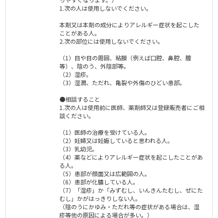
1.次の人は使用しないでください。
本剤又は本剤の成分によりアレルギー症状を起こした
ことがある人。
2.次の部位には使用しないでください。
（1）目や目の周囲、粘膜（例えば口腔、鼻腔、膣
等）、陰のう、外陰部等。
（2）湿疹。
（3）湿潤、ただれ、亀裂や外傷のひどい患部。
●相談すること
1.次の人は使用前に医師、薬剤師又は登録販売者にご相
談ください。
（1）医師の治療を受けている人。
（2）妊婦又は妊娠していると思われる人。
（3）乳幼児。
（4）薬などによりアレルギー症状を起こしたことがあ
る人。
（5）患部が顔面又は広範囲の人。
（6）患部が化膿している人。
（7）「湿疹」か「みずむし、いんきんたむし、ぜにた
むし」かがはっきりしない人。
（陰のうにかゆみ・ただれ等の症状がある場合は、湿
疹等他の原因による場合が多い。）