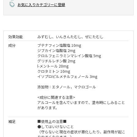
お気に入りカテゴリーに登録
効果効能
みずむし、いんきんたむし、ぜにたむし
成分
ブテナフィン塩酸塩 10mg
ジブカイン塩酸塩 2mg
クロルフェニラミンマレイン酸塩 5mg
グリチルレチン酸 2mg
l-メントール 20mg
クロタミトン 10mg
イソプロピルメチルフェノール 3mg
添加物：エタノール，マクロゴール
<成分に関連する注意>
アルコールを含んでいますので、塗布時にしみること
があります。
補足
■使用上の注意■
●してはいけないこと
（守らないと現在の症状が悪化したり、副作用が起こ
りやすくなります。）