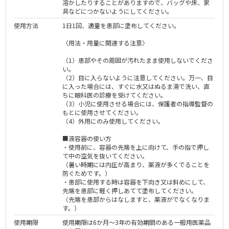
溶かしたりすることがありますので、バッグや床、家
具などにつかないようにしてください。
使用方法
1日1回、適量を患部に塗布してください。
〈用法・用量に関連する注意〉
（1）患部やその周囲が汚れたまま使用しないでくださ
い。
（2）目に入らないように注意してください。万一、目
に入った場合には、すぐに水又はぬるま湯で洗い、直
ちに眼科医の診療を受けてください。
（3）小児に使用させる場合には、保護者の指導監督の
もとに使用させてください。
（4）外用にのみ使用してください。
■液容器の使い方
・使用前に、容器の先端を上に向けて、手の指で押し
て中の空気を抜いてください。
（暑い時期には内圧が高まり、薬液が多くでることを
防ぐためです。）
・患部に使用する時は容器を下向き又は斜めにして、
先端を患部に軽く押しあてて塗布してください。
（先端を患部からはなしますと、薬液がでなくなりま
す。）
使用期限
使用期限は6か月～3年の有効期間のある一般用医薬品