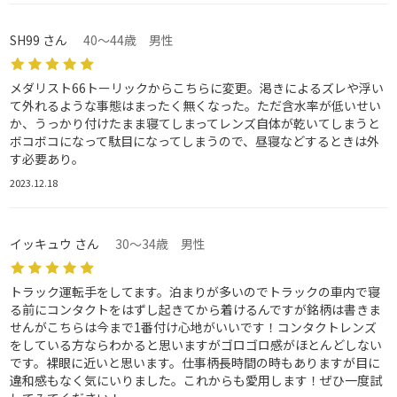
SH99 さん
40～44歳 男性
メダリスト66トーリックからこちらに変更。渇きによるズレや浮い
て外れるような事態はまったく無くなった。ただ含水率が低いせい
か、うっかり付けたまま寝てしまってレンズ自体が乾いてしまうと
ボコボコになって駄目になってしまうので、昼寝などするときは外
す必要あり。
2023.12.18
イッキュウ さん
30～34歳 男性
トラック運転手をしてます。泊まりが多いのでトラックの車内で寝
る前にコンタクトをはずし起きてから着けるんですが銘柄は書きま
せんがこちらは今まで1番付け心地がいいです！コンタクトレンズ
をしている方ならわかると思いますがゴロゴロ感がほとんどしない
です。裸眼に近いと思います。仕事柄長時間の時もありますが目に
違和感もなく気にいりました。これからも愛用します！ぜひ一度試