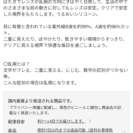
ばたきでレンズが乱視の方向にすばやく合致して、生活の中で
のさまざまな目の動きに対してもレンズは安定。クリアで安定
した視界をもたらします。うるおいシリコーン。
目に有害と言われている紫外線B波を約99％、A波を約96％カッ
ト。
二重に見えたり、ぼやけたり、乾きやすい環境からすっきり、
クリアに見える視界で快適な毎日を過ごしましょう。
〇乱視とは？
文字がブレる、二重に見える、にじむ、数字の区別がつかない
等。
こんな症状の場合は乱視になります。
国内倉庫より発送される商品です。
プライバシー保護に配慮し、黒色のビニールに梱包し商品名の記
載なく発送いたします。
約7～14日でお届けします。
配達目安
原則7日以内までは返品可能（送料お客様負
返品