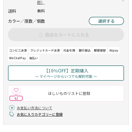
担）
送料
無料
カラー／度数／個数
選択する
商品をカートに入れる
コンビニ決済
クレジットカード決済
代金引換
銀行振込
郵便振替
Alipay
WeChatPay
後払い
【10％OFF】定期購入
～ マイページからいつでも解約可能 ～
ほしいものリストに登録
62
お支払い方法について
お気に入りカテゴリーに登録