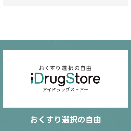
確認／選び直す
ジョンソン＆ジョンソン アキュビュー オアシス
271
3,490円
確認／選び直す
ジョンソン＆ジョンソン ワンデーアキュビューモイスト
乱視用【30枚入り】
おくすり選択の自由
78