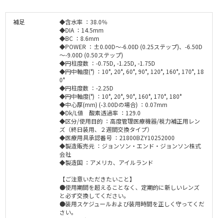
補足
◆含水率 ：38.0％
◆DIA ：14.5mm
◆BC ：8.6mm
◆POWER ：±0.00D～-6.00D (0.25ステップ)、-6.50D
～-9.00D (0.50ステップ)
◆円柱度数 ：-0.75D, -1.25D, -1.75D
◆円中軸度(°) ：10°, 20°, 60°, 90°, 120°, 160°, 170°, 18
0°
◆円柱度数 ：-2.25D
◆円中軸度(°) ：10°, 20°, 90°, 160°, 170°, 180°
◆中心厚(mm) (-3.00Dの場合) ：0.07mm
◆Dk/L値 酸素透過率 ：129.0
◆区分/使用目的 ：高度管理医療機器/視力補正用レン
ズ（終日装用、２週間交換タイプ）
◆医療用具承認番号 ：21800BZY10252000
◆製造販売元 ：ジョンソン・エンド・ジョンソン株式
会社
◆製造国 ：アメリカ、アイルランド
【ご注意いただきたいこと】
●使用期間を超えることなく、定期的に新しいレンズ
と必ず交換してください。
●装用スケジュールおよび装用時間を正しく守ってくだ
さい。