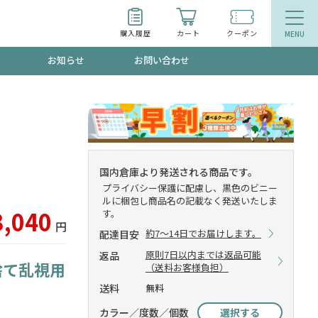
購入履歴
カート
クーポン
お知らせ
お問い合わせ
ティ
エイジングケア
トールで、夏の頭皮ストレスを完全リセッ
品
食品
国内倉庫より発送される商品です。
プライバシー保護に配慮し、黒色のビニー
ッフが贈る音声プログラム
ルに梱包し商品名の記載なく発送いたしま
3,040
す。
円
約7～14日でお届けします。
配達目安
原則7日以内までは返品可能
返品
捨て乱視用
いるものが一目でわかるランキング
（送料お客様負担）
送料
無料
カラー／度数／個数
選択する