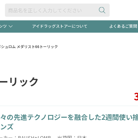
ンツ
アイドラッグストアーについて
よくあるご質問
・ヘアケア
ダイエット
ビュー
"3種類"出現中！今月のスト
極冷メン
ボシュロム メダリスト66トーリック
ト！
医薬品(OTC)
衛生用品・日用品
防災用
トーリック
るクーポンプレゼント中！！
ト用品
オトナ向け
当店スタ
々の先進テクノロジーを融合した2週間使い
ポンも不定期配信
今売れて
ンズ
ーカー：BAUSH+LOMB 出荷国：日本