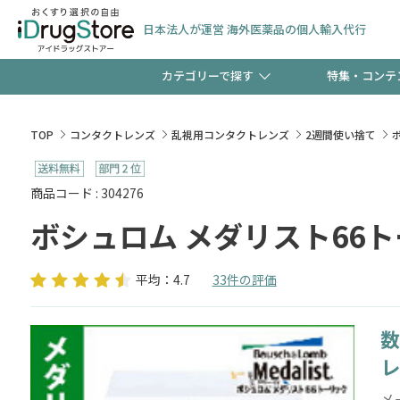
日本法人が運営 海外医薬品の個人輸入代行
カテゴリーで探す
特集・コンテ
サプリメント
頭皮
【早割】お得なクーポン
TOP
コンタクトレンズ
乱視用コンタクトレンズ
2週間使い捨て
ック分は今の内に！
コンタクトレンズ
一般
商品コード : 304276
ボシュロム メダリスト66
検査キット
新規登録で！今すぐ使え
ペッ
平均：4.7
33件の評価
数
友だち大募集！限定クー
レ
メ