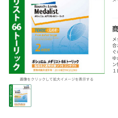
メ
合
ぐ
ゆ
ン
１
画像をクリックして拡大イメージを表示する