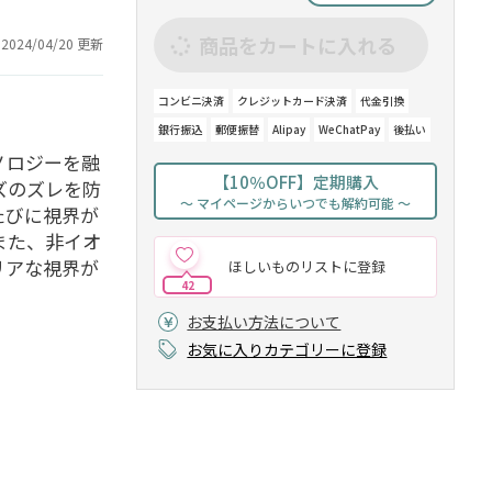
商品をカートに入れる
2024/04/20 更新
コンビニ決済
クレジットカード決済
代金引換
銀行振込
郵便振替
Alipay
WeChatPay
後払い
ノロジーを融
【10％OFF】定期購入
ズのズレを防
～ マイページからいつでも解約可能 ～
たびに視界が
また、非イオ
リアな視界が
ほしいものリストに登録
42
お支払い方法について
お気に入りカテゴリーに登録