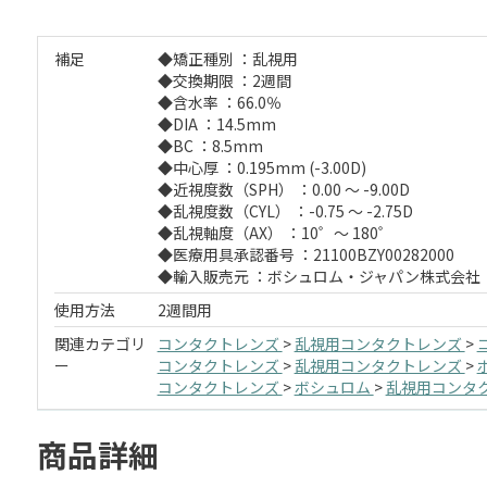
補足
◆矯正種別 ：乱視用
◆交換期限 ：2週間
◆含水率 ：66.0％
◆DIA ：14.5mm
◆BC ：8.5mm
◆中心厚 ：0.195mm (-3.00D)
◆近視度数（SPH） ：0.00 ～ -9.00D
◆乱視度数（CYL） ：-0.75 ～ -2.75D
◆乱視軸度（AX） ：10゜～ 180゜
◆医療用具承認番号 ：21100BZY00282000
◆輸入販売元 ：ボシュロム・ジャパン株式会社
使用方法
2週間用
関連カテゴリ
コンタクトレンズ
>
乱視用コンタクトレンズ
>
ー
コンタクトレンズ
>
乱視用コンタクトレンズ
>
コンタクトレンズ
>
ボシュロム
>
乱視用コンタ
商品詳細