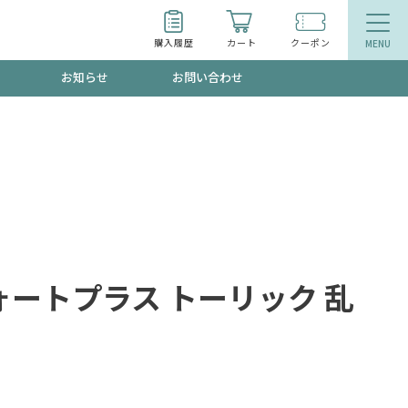
購入履歴
カート
クーポン
お知らせ
お問い合わせ
ティ
エイジングケア
トールで、夏の頭皮ストレスを完全リセッ
品
食品
ッフが贈る音声プログラム
ォートプラス トーリック 乱
いるものが一目でわかるランキング