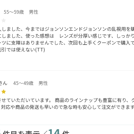
55～59歳 男性
入しました、今まではジョンソンエンドジョンソンの乱視用を購
にしました、使った感想は レンズが分厚い感じです、しっか
ーツに支障はありませんでした、次回も上手くクーポンで購入で
引では使えない(TT)
さん
45～49歳 男性
させていただいています。 商品のラインナップも豊富に有り、
。対応や商品の発送も早いので急な時も安心して注文ができま
6
14
件目を表示／
件