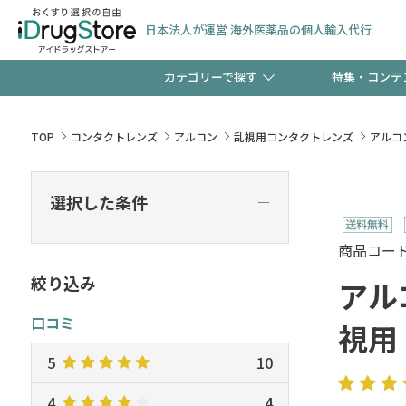
日本法人が運営 海外医薬品の個人輸入代行
カテゴリーで探す
特集・コンテ
サプリメント
頭皮
【早割】お得なクーポン
TOP
コンタクトレンズ
アルコン
乱視用コンタクトレンズ
アルコ
ック分は今の内に！
コンタクトレンズ
一般
選択した条件
―
検査キット
新規登録で！今すぐ使え
ペッ
商品コード :
絞り込み
アル
口コミ
視用
友だち大募集！限定クー
5
10
4
4