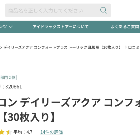
ンツ
アイドラッグストアーについて
よくあるご質問
・ヘアケア
ダイエット
ビュー
"3種類"出現中！今月のスト
極冷メン
ン デイリーズアクア コンフォートプラス トーリック 乱視用【30枚入り】
口コミ
ト！
医薬品(OTC)
衛生用品・日用品
防災用
るクーポンプレゼント中！！
ト用品
オトナ向け
当店スタ
 320861
コン デイリーズアクア コンフ
【30枚入り】
ポンも不定期配信
今売れて
平均：4.7
14件の評価