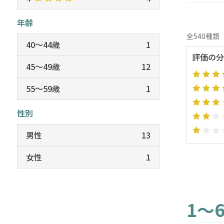
年齢
全540種類
40～44歳
1
評価の分
45～49歳
12
55～59歳
1
性別
男性
13
女性
1
1～