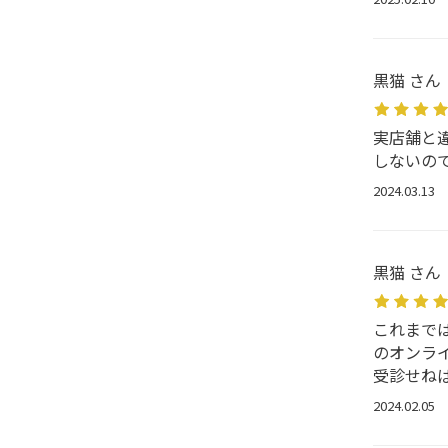
黒猫 さん
実店舗と
しないの
2024.03.13
黒猫 さん
これまで
のオンラ
受診せね
2024.02.05