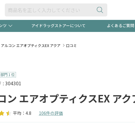
ンツ
アイドラッグストアーについて
よくあるご質問
・ヘアケア
ダイエット
ビュー
録ポイント2倍600円分プレ
【早割】
アルコン エアオプティクスEX アクア
口コミ
ック分は
医薬品(OTC)
衛生用品・日用品
防災用
頭皮ストレスを完全リセッ
ト用品
オトナ向け
新規登録
 304301
コン エアオプティクスEX アク
平均：4.8
106件の評価
プログラム
友だち大