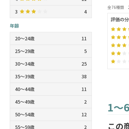
全76種類
3
4
評価の分
年齢
20～24歳
11
25～29歳
5
30～34歳
25
35～39歳
38
40～44歳
11
45～49歳
2
1～
50～54歳
12
この
55～59歳
2