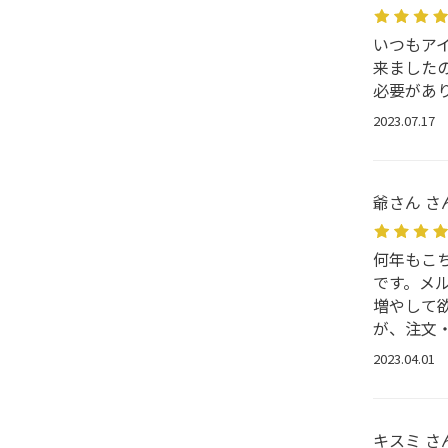
いつもア
来ました
必要があ
2023.07.17
爺さん さ
何年もこ
です。メ
増やして
が、注文
2023.04.01
キスミ さ