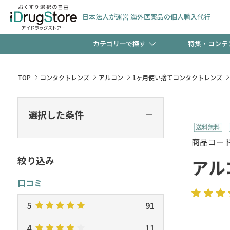
日本法人が運営 海外医薬品の個人輸入代行
カテゴリーで探す
特集・コンテ
サプリメント
頭皮
【週末限定】新規会員登
TOP
コンタクトレンズ
アルコン
1ヶ月使い捨てコンタクトレンズ
ゼント中!!
コンタクトレンズ
一般
選択した条件
―
極冷メントールで、夏の
検査キット
ペッ
商品コード :
ト！
絞り込み
アル
口コミ
当店スタッフが贈る音声
5
91
4
11