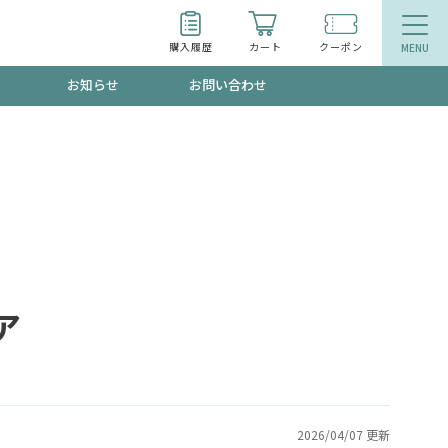
購入履歴
カート
クーポン
お知らせ
お問い合わせ
ティ
エイジングケア
お得なクーポン"3種類"出現中！今月のスト
今の内に！
品
食品
で！今すぐ使えるクーポンプレゼント中！！
ア
募集！限定クーポンも不定期配信
2026/04/07 更新