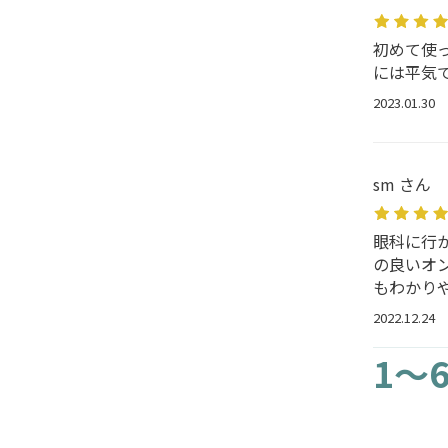
初めて使
には平気
2023.01.30
sm さん
眼科に行
の良いオ
もわかり
2022.12.24
1～