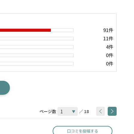
91件
11件
4件
0件
0件
ページ数
／ 18
口コミを投稿する