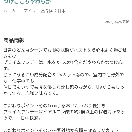
つけごこちやわらか
メーカー：アイレ 出荷国：日本
2022/05/25 更新
商品情報
日常のどんなシーンでも眼の状態がベストなら心地よく過ごせ
るもの。
プライムワンデーは、水をたっぷり含んだやわらかなつけ心
地。
さらにうるおい成分配合＆UVカットなので、室内でも野外で
も、仕事中でも
休日でもいつでも瞳を優しく潤し包みながら、UVからもしっ
かり守る、心強い味方です。
こだわりポイントその1••••うるおいたっぷり長持ち
プライムワンデーはヒアルロン酸の約2倍以上の保湿力がある
ので、一日中快適。
こだわりポイントその2••••紫外線から瞳を守るＵＶカット