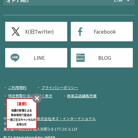
オトナ向け
X(旧Twitter)
Facebook
LINE
BLOG
ご利用規約
プライバシーポリシー
特定商取引法に基づく表示
医薬品店舗販売業
荷物追跡
サイト運営・企画：
株式会社オズ・インターナショナル
〒103-0013
東京都中央区日本橋人形町3-8-1TT-2ビル11F
商品をカートに入れる
© Oz International Inc JAPAN.