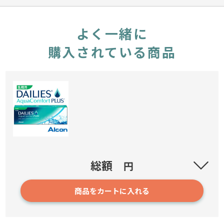
よく一緒に
購入されている商品
アルコン デイリーズアクア コンフォートプラス トーリ
総額
円
ック 乱視用【30枚入り】
商品をカートに入れる
14
3,500円