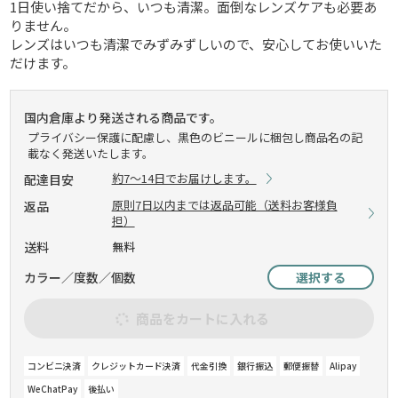
1日使い捨てだから、いつも清潔。面倒なレンズケアも必要あ
りません。
レンズはいつも清潔でみずみずしいので、安心してお使いいた
だけます。
国内倉庫より発送される商品です。
プライバシー保護に配慮し、黒色のビニールに梱包し商品名の記
載なく発送いたします。
約7～14日でお届けします。
配達目安
原則7日以内までは返品可能（送料お客様負
返品
担）
送料
無料
カラー／度数／個数
選択する
商品をカートに入れる
コンビニ決済
クレジットカード決済
代金引換
銀行振込
郵便振替
Alipay
WeChatPay
後払い