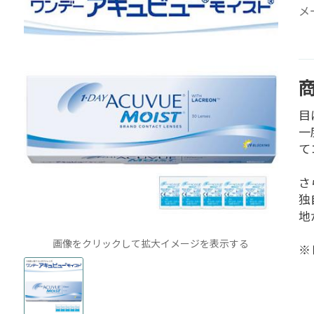
メー
目
一
て
さ
独
地
画像をクリックして拡大イメージを表示する
※