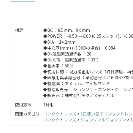
補足
◆BC ：8.5mm、9.0mm
◆POWER ：-0.50～-6.00 (0.25ステップ)、-6.5
◆DIA ：14.2mm
◆中心厚(mm) (-3.00Dの場合) ：0.084
◆Dk値酸素透過係数 ：28
◆Dk/L値 酸素透過率 ：33.3
◆含水率 ：58％
◆使用目的 ：視力補正用レンズ（終日装用、再
◆医療用具承認番号 ：承認番号：21600BZY0040
◆製造国 ：アメリカ、アイルランド
◆製造販売元 ：ジョンソン・エンド・ジョンソ
◆販売元 ：株式会社テクノメディカル
使用方法
1日用
関連カテゴリ
コンタクトレンズ
>
1日使い捨てコンタクトレ
ー
コンタクトレンズ
>
ジョンソン＆ジョンソン
>