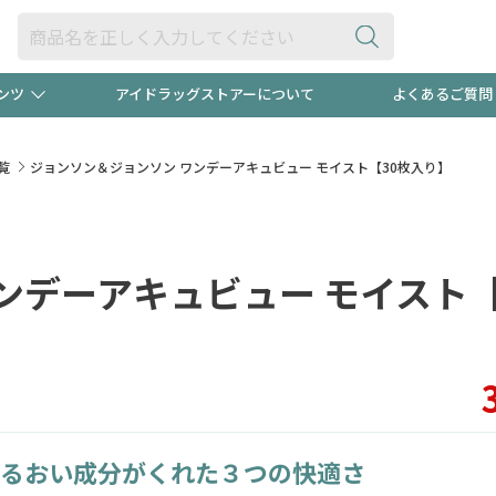
ンツ
アイドラッグストアーについて
よくあるご質問
・ヘアケア
ダイエット
ビュー
録ポイント2倍600円分プレ
【早割】
覧
ジョンソン＆ジョンソン ワンデーアキュビュー モイスト【30枚入り】
ック分は
医薬品(OTC)
衛生用品・日用品
防災用
ンデーアキュビュー モイスト【
頭皮ストレスを完全リセッ
ト用品
オトナ向け
新規登録
プログラム
友だち大
るおい成分がくれた３つの快適さ