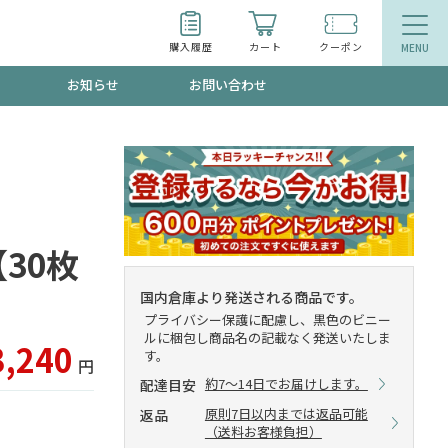
購入履歴
カート
クーポン
お知らせ
お問い合わせ
ティ
エイジングケア
お得なクーポン"3種類"出現中！今月のスト
今の内に！
品
食品
30枚
で！今すぐ使えるクーポンプレゼント中！！
国内倉庫より発送される商品です。
プライバシー保護に配慮し、黒色のビニー
ルに梱包し商品名の記載なく発送いたしま
3,240
す。
円
募集！限定クーポンも不定期配信
約7～14日でお届けします。
配達目安
原則7日以内までは返品可能
返品
（送料お客様負担）