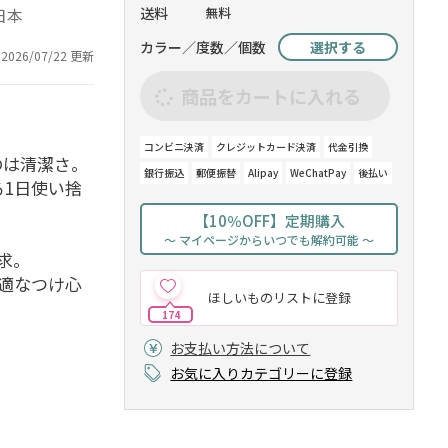
送料
無料
：日本
カラー／度数／個数
選択する
2026/07/22 更新
商品をカートに入れる
コンビニ決済
クレジットカード決済
代金引換
のは清潔さ。
銀行振込
郵便振替
Alipay
WeChatPay
後払い
1日使い捨
。
【10％OFF】定期購入
～ マイページからいつでも解約可能 ～
求。
適なつけ心
ほしいものリストに登録
174
お支払い方法について
お気に入りカテゴリーに登録