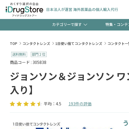
日本法人が運営 海外医薬品の個人輸入代行
カテゴリーで探す
特集・コンテ
サプリメント
頭皮
【週末限定】新規会員登
TOP
コンタクトレンズ
1日使い捨てコンタクトレンズ
コンタクト一
ゼント中!!
コンタクトレンズ
一般
商品コード : 305838
ジョンソン＆ジョンソン ワ
極冷メントールで、夏の
検査キット
ペッ
ト！
入り】
平均：4.5
193件の評価
当店スタッフが贈る音声
う