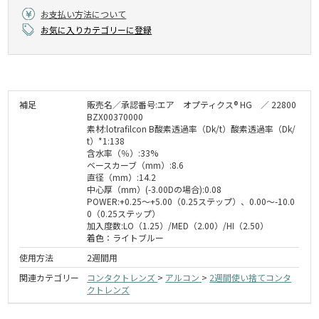
お支払い方法について
お気に入りカテゴリーに登録
補足
販売名／承認番号:エア オプティクス® HG ／ 22800
BZX00370000
素材:lotrafilcon B酸素透過率（Dk/t）酸素透過率（Dk/
t）*1:138
含水率（％）:33%
ベースカーブ（mm）:8.6
直径（mm）:14.2
中心厚（mm）(-3.00Dの場合):0.08
POWER:+0.25〜+5.00（0.25ステップ）、0.00～-10.0
0（0.25ステップ）
加入度数:LO（1.25）/MED（2.00）/HI（2.50）
着色：ライトブルー
使用方法
2週間用
関連カテゴリー
コンタクトレンズ
>
アルコン
>
2週間使い捨てコンタ
クトレンズ