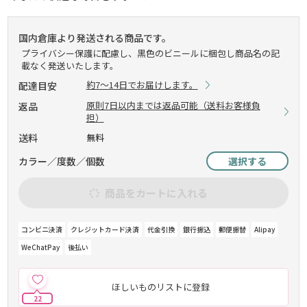
国内倉庫より発送される商品です。
プライバシー保護に配慮し、黒色のビニールに梱包し商品名の記
載なく発送いたします。
約7～14日でお届けします。
配達目安
原則7日以内までは返品可能（送料お客様負
返品
担）
送料
無料
カラー／度数／個数
選択する
商品をカートに入れる
コンビニ決済
クレジットカード決済
代金引換
銀行振込
郵便振替
Alipay
WeChatPay
後払い
ほしいものリストに登録
22