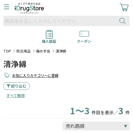
購入履歴
クーポン
TOP
防災用品
傷の手当
清浄綿
清浄綿
お気に入りカテゴリーに登録
絞り込む
すべて解除
1～3
3
件目を表示／
件