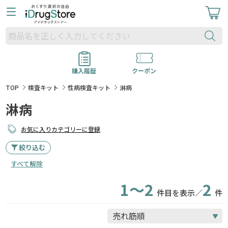
購入履歴
クーポン
TOP
検査キット
性病検査キット
淋病
淋病
お気に入りカテゴリーに登録
絞り込む
すべて解除
1～2
2
件目を表示／
件