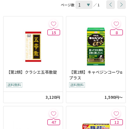
ページ数
／ 1
15
8
【第2類】クラシエ五苓散錠
【第2類】キャベジンコーワα
プラス
3,120円
1,590円～
47
12