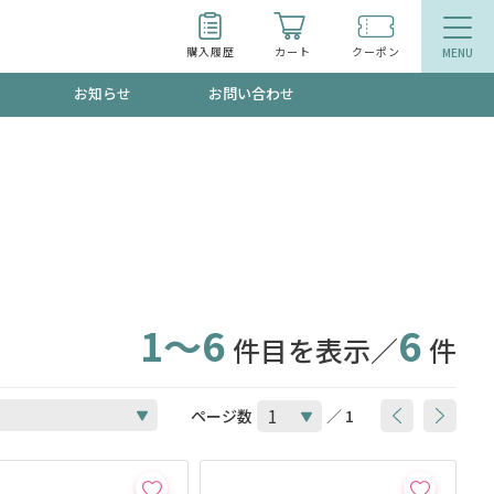
購入履歴
カート
クーポン
お知らせ
お問い合わせ
ティ
エイジングケア
お得なクーポン"3種類"出現中！今月のスト
今の内に！
品
食品
で！今すぐ使えるクーポンプレゼント中！！
1～6
6
件目を表示／
件
募集！限定クーポンも不定期配信
ページ数
／ 1