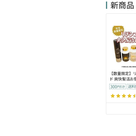
新商品
【数量限定】
ド 爽快髪活お祭