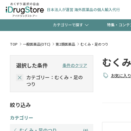
日本法人が運営 海外医薬品の個人輸入代行
カテゴリーで探す
特集・コンテ
サプリメント
頭皮
【週末限定】新規会員登
TOP
一般医薬品(OTC)
第2類医薬品
むくみ・足のつり
ゼント中!!
むくみ
コンタクトレンズ
一般
選択した条件
条件のクリア
極冷メントールで、夏の
お気に入
カテゴリー：むくみ・足の
検査キット
ペッ
ト！
つり
絞り込み
当店スタッフが贈る音声
カテゴリー
むくみ・足のつり
(6)