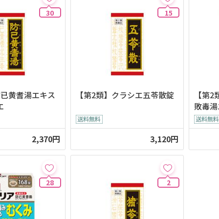
30
15
防已黄耆湯エキス
【第2類】クラシエ五苓散錠
【第2
エ
敗毒湯
2,370円
3,120円
28
2