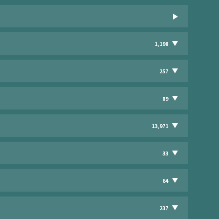
1,198
257
89
13,971
33
64
237