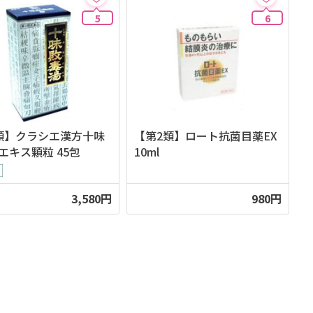
5
6
類】クラシエ漢方十味
【第2類】ロート抗菌目薬EX
エキス顆粒 45包
10ml
3,580円
980円