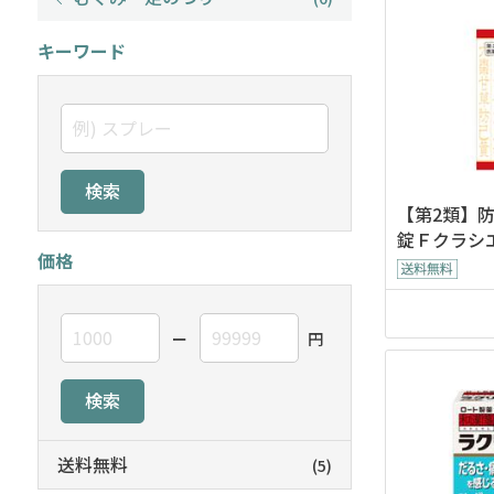
キーワード
検索
【第2類】
錠Ｆクラシ
価格
ー
円
検索
送料無料
(5)