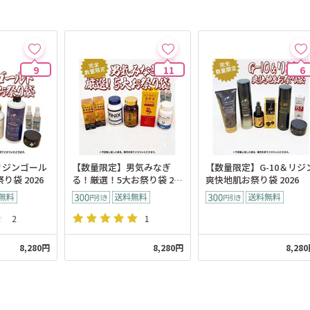
9
11
6
リジンゴール
【数量限定】男気みなぎ
【数量限定】G-10＆リジ
り袋 2026
る！厳選！5大お祭り袋 20
爽快地肌お祭り袋 2026
26
2
1
8,280円
8,280円
8,28