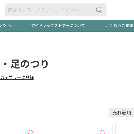
ンツ
アイドラッグストアーについて
よくあるご質問
・ヘアケア
ダイエット
ビュー
録ポイント2倍600円分プレ
【早割】
ック分は
・足のつり
医薬品(OTC)
衛生用品・日用品
防災用
頭皮ストレスを完全リセッ
りカテゴリーに登録
ト用品
オトナ向け
新規登録
プログラム
友だち大