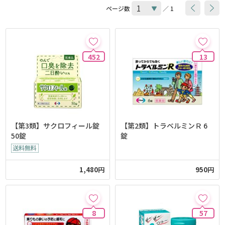
ページ数
／ 1
452
13
【第3類】サクロフィール錠
【第2類】トラベルミンＲ 6
50錠
錠
1,480円
950円
8
57