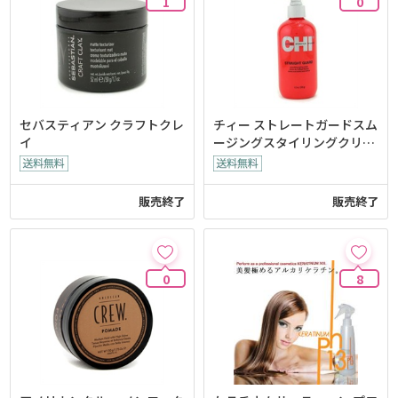
1
0
セバスティアン クラフトクレ
チィー ストレートガードスム
イ
ージングスタイリングクリー
ム
販売終了
販売終了
0
8