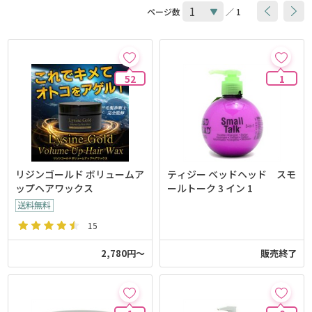
ページ数
／ 1
52
1
リジンゴールド ボリュームア
ティジー ベッドヘッド スモ
ップヘアワックス
ールトーク 3 イン 1
15
2,780円～
販売終了