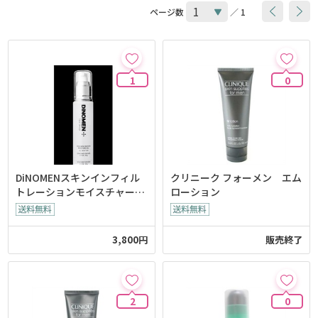
ページ数
／ 1
1
0
DiNOMENスキンインフィル
クリニーク フォーメン エム
トレーションモイスチャージ
ローション
ェル 60g
3,800円
販売終了
2
0