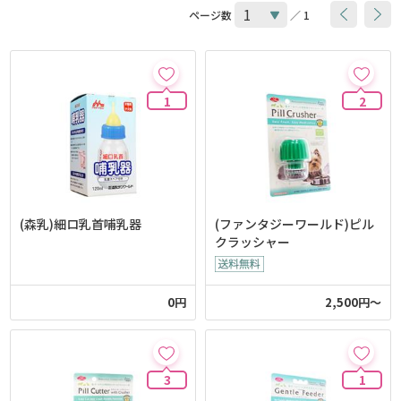
ページ数
／ 1
1
2
(森乳)細ロ乳首哺乳器
(ファンタジーワールド)ピル
クラッシャー
0円
2,500円～
3
1