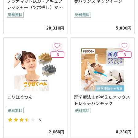
プラナマットECO・アキュプ
美バランス ネックイーン
レッシャー（ツボ押し）マッ
ト
28,310円
5,800円
6
3
こりほぐつん
理学療法士が考えたネックス
トレッチハンモック
5
2,068円
8,280円