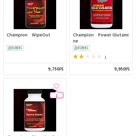
Champion WipeOut
Champion Power Glutami
ne
1
9,750円
9,950円
1