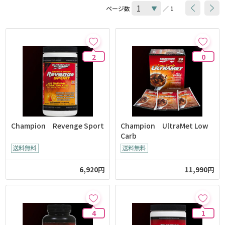
ページ数
／ 1
2
0
Champion Revenge Sport
Champion UltraMet Low
Carb
6,920円
11,990円
4
1