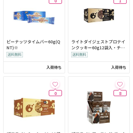
0
1
ピーナッツタイムバー60g(Q
ライトダイジェストプロテイ
NT)※
ンクッキー60g12袋入・チョ
コレートチップス味(QNT)
入荷待ち
入荷待ち
0
8