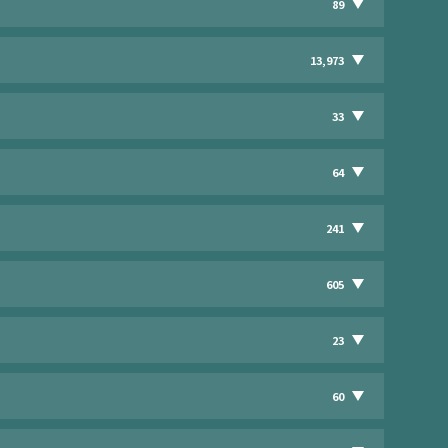
89
13,973
33
64
241
605
23
60