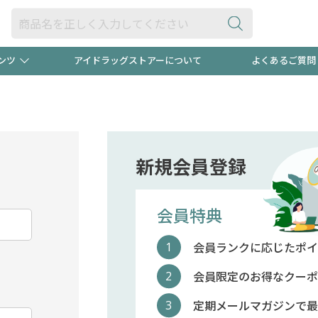
ンツ
アイドラッグストアーについて
よくあるご質問
・ヘアケア
ダイエット
ビュー
"3種類"出現中！今月のスト
極冷メン
ト！
医薬品(OTC)
衛生用品・日用品
防災用
新規会員登録
るクーポンプレゼント中！！
ト用品
オトナ向け
当店スタ
会員特典
会員ランクに応じたポイ
ポンも不定期配信
今売れて
会員限定のお得なクーポ
定期メールマガジンで最