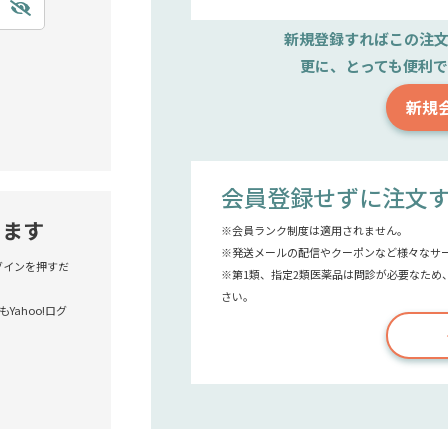
新規登録すれば
この注
更に、とっても便利
新規
会員登録せずに注文
きます
※会員ランク制度は適用されません。
※発送メールの配信やクーポンなど様々なサ
!ログインを押すだ
※第1類、指定2類医薬品は問診が必要なため
さい。
Yahoo!ログ