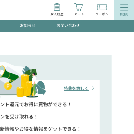
購入履歴
カート
クーポン
お知らせ
お問い合わせ
ティ
エイジングケア
トールで、夏の頭皮ストレスを完全リセッ
品
食品
ッフが贈る音声プログラム
特典を詳しく
ント還元で
お得に買物ができる！
いるものが一目でわかるランキング
ンを
受け取れる！
新情報や
お得な情報をゲットできる！