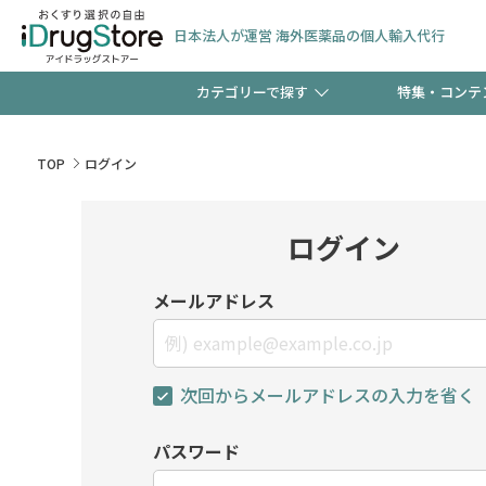
日本法人が運営 海外医薬品の個人輸入代行
カテゴリーで探す
特集・コンテ
サプリメント
頭皮
【早割】お得なクーポン
TOP
ログイン
ック分は今の内に！
コンタクトレンズ
一般
ログイン
検査キット
新規登録で！今すぐ使え
ペッ
メールアドレス
次回からメールアドレスの入力を省く
友だち大募集！限定クー
パスワード