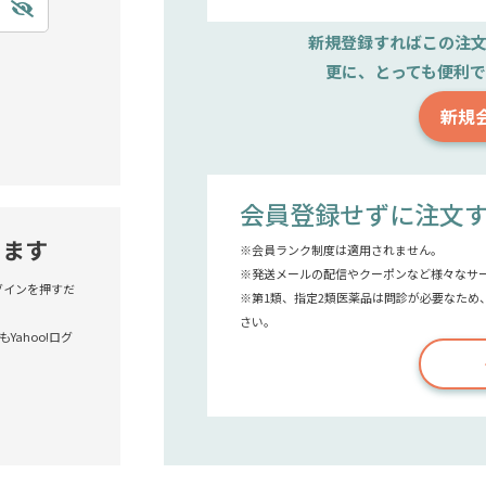
新規登録すれば
この注
更に、とっても便利
新規
会員登録せずに注文
きます
※会員ランク制度は適用されません。
※発送メールの配信やクーポンなど様々なサ
!ログインを押すだ
※第1類、指定2類医薬品は問診が必要なため
さい。
Yahoo!ログ