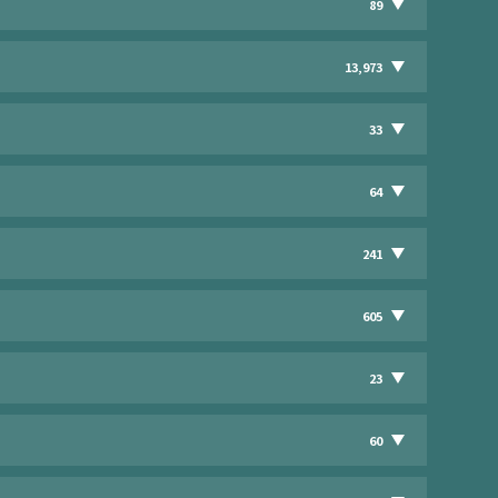
89
13,973
33
64
241
605
23
60