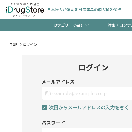
日本法人が運営 海外医薬品の個人輸入代行
カテゴリーで探す
特集・コンテ
サプリメント
頭皮
【早割】お得なクーポン
TOP
ログイン
ック分は今の内に！
コンタクトレンズ
一般
ログイン
検査キット
新規登録で！今すぐ使え
ペッ
メールアドレス
次回からメールアドレスの入力を省く
友だち大募集！限定クー
パスワード