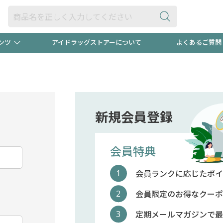
ンツ
アイドラッグストアーについて
よくあるご質問
・ヘアケア
ダイエット
ビュー
"3種類"出現中！今月のスト
極冷メン
ト！
医薬品(OTC)
衛生用品・日用品
防災用
新規会員登録
るクーポンプレゼント中！！
ト用品
オトナ向け
当店スタ
会員特典
会員ランクに応じたポイ
ポンも不定期配信
今売れて
会員限定のお得なクーポ
定期メールマガジンで最