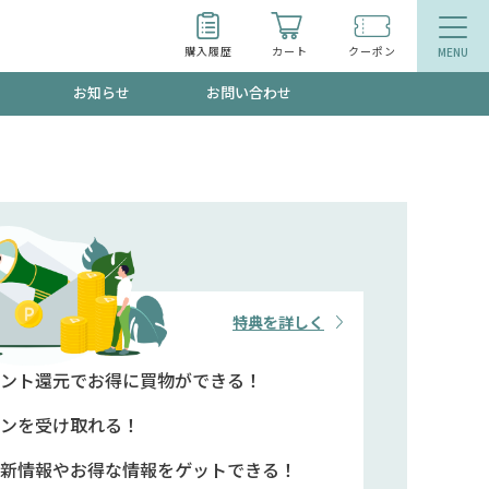
購入履歴
カート
クーポン
お知らせ
お問い合わせ
ティ
エイジングケア
トールで、夏の頭皮ストレスを完全リセッ
品
食品
ッフが贈る音声プログラム
特典を詳しく
ント還元で
お得に買物ができる！
いるものが一目でわかるランキング
ンを
受け取れる！
新情報や
お得な情報をゲットできる！