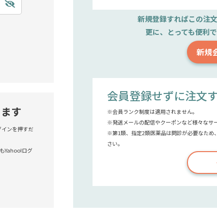
新規登録すれば
この注
更に、とっても便利
新規
会員登録せずに注文
きます
※会員ランク制度は適用されません。
※発送メールの配信やクーポンなど様々なサ
!ログインを押すだ
※第1類、指定2類医薬品は問診が必要なため
さい。
Yahoo!ログ