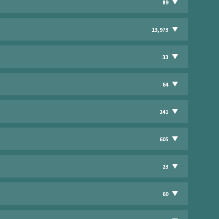
89
13,973
33
64
241
605
23
60