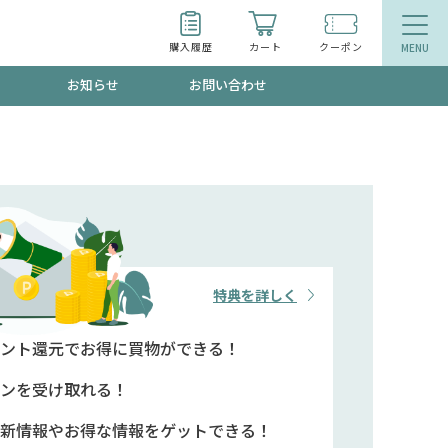
購入履歴
カート
クーポン
お知らせ
お問い合わせ
ティ
エイジングケア
トールで、夏の頭皮ストレスを完全リセッ
品
食品
ッフが贈る音声プログラム
特典を詳しく
ント還元で
お得に買物ができる！
いるものが一目でわかるランキング
ンを
受け取れる！
新情報や
お得な情報をゲットできる！