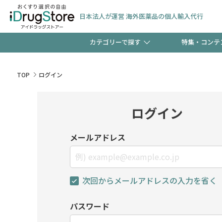
日本法人が運営 海外医薬品の個人輸入代行
カテゴリーで探す
特集・コンテ
サプリメント
頭皮
【早割】お得なクーポン
TOP
ログイン
ック分は今の内に！
コンタクトレンズ
一般
ログイン
検査キット
新規登録で！今すぐ使え
ペッ
メールアドレス
次回からメールアドレスの入力を省く
友だち大募集！限定クー
パスワード