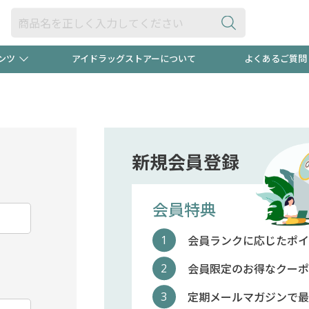
ンツ
アイドラッグストアーについて
よくあるご質問
・ヘアケア
ダイエット
ビュー
"3種類"出現中！今月のスト
極冷メン
ト！
医薬品(OTC)
衛生用品・日用品
防災用
新規会員登録
るクーポンプレゼント中！！
ト用品
オトナ向け
当店スタ
会員特典
会員ランクに応じたポイ
ポンも不定期配信
今売れて
会員限定のお得なクーポ
定期メールマガジンで最