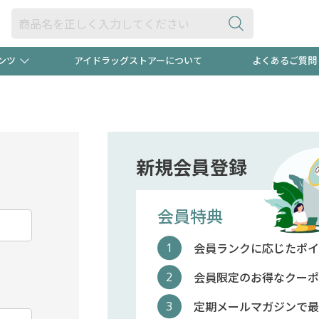
ンツ
アイドラッグストアーについて
よくあるご質問
・ヘアケア
ダイエット
ビュー
"3種類"出現中！今月のスト
極冷メン
ト！
医薬品(OTC)
衛生用品・日用品
防災用
新規会員登録
るクーポンプレゼント中！！
ト用品
オトナ向け
当店スタ
会員特典
会員ランクに応じたポイ
ポンも不定期配信
今売れて
会員限定のお得なクーポ
定期メールマガジンで最