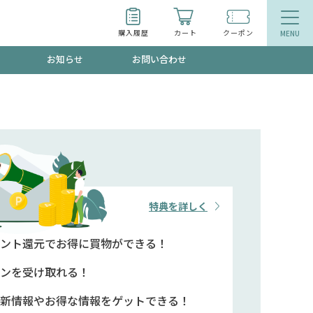
購入履歴
カート
クーポン
お知らせ
お問い合わせ
ティ
エイジングケア
トールで、夏の頭皮ストレスを完全リセッ
品
食品
ッフが贈る音声プログラム
特典を詳しく
ント還元で
お得に買物ができる！
いるものが一目でわかるランキング
ンを
受け取れる！
新情報や
お得な情報をゲットできる！