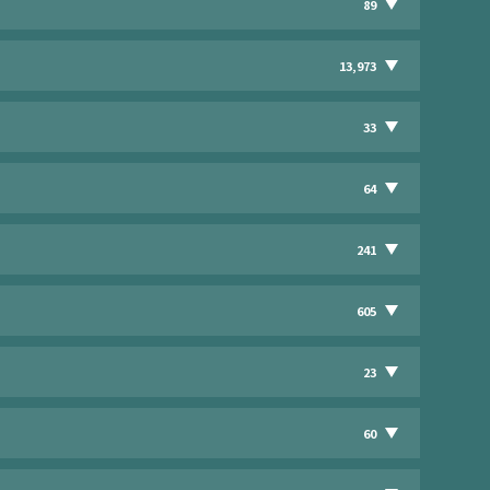
89
13,973
33
64
241
605
23
60