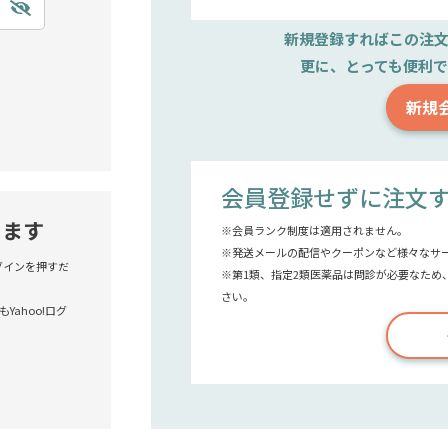
新規登録すれば
この注
更に、とっても便利
新規
会員登録せずに注文
きます
※会員ランク制度は適用されません。
※発送メールの配信やクーポンなど様々なサ
!ログインを押すだ
※第1類、指定2類医薬品は問診が必要なため
さい。
Yahoo!ログ