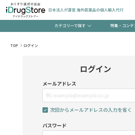
日本法人が運営 海外医薬品の個人輸入代行
カテゴリーで探す
特集・コンテ
サプリメント
頭皮
【早割】お得なクーポン
TOP
ログイン
ック分は今の内に！
コンタクトレンズ
一般
ログイン
検査キット
新規登録で！今すぐ使え
ペッ
メールアドレス
次回からメールアドレスの入力を省く
友だち大募集！限定クー
パスワード