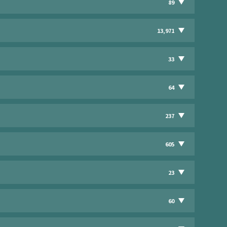
89
13,971
33
64
237
605
23
60