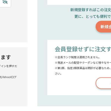
新規登録すれば
この注
更に、とっても便利
新規
会員登録せずに注文
きます
※会員ランク制度は適用されません。
※発送メールの配信やクーポンなど様々なサ
!ログインを押すだ
※第1類、指定2類医薬品は問診が必要なため
さい。
Yahoo!ログ