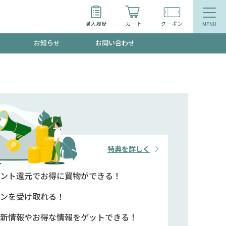
購入履歴
カート
クーポン
お知らせ
お問い合わせ
ティ
エイジングケア
お得なクーポン"3種類"出現中！今月のスト
今の内に！
品
食品
で！今すぐ使えるクーポンプレゼント中！！
特典を詳しく
ント還元で
お得に買物ができる！
募集！限定クーポンも不定期配信
ンを
受け取れる！
新情報や
お得な情報をゲットできる！