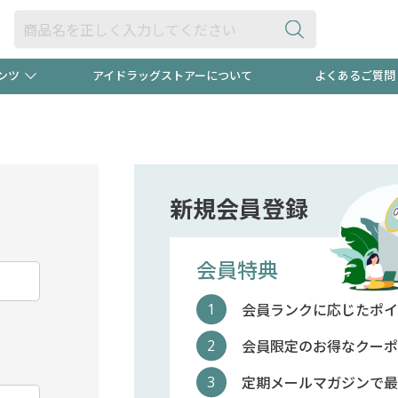
ンツ
アイドラッグストアーについて
よくあるご質問
・ヘアケア
ダイエット
ビュー
録ポイント2倍600円分プレ
【早割】
ック分は
医薬品(OTC)
衛生用品・日用品
防災用
新規会員登録
頭皮ストレスを完全リセッ
ト用品
オトナ向け
新規登録
会員特典
会員ランクに応じたポイ
プログラム
友だち大
会員限定のお得なクーポ
定期メールマガジンで最