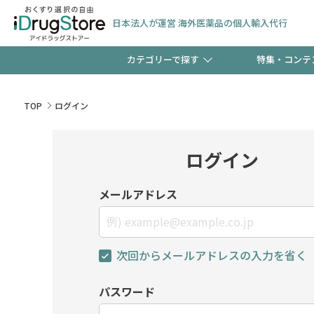
日本法人が運営 海外医薬品の個人輸入代行
カテゴリーで探す
特集・コンテ
サプリメント
頭皮
【週末限定】新規会員登
TOP
ログイン
ゼント中!!
コンタクトレンズ
一般
ログイン
極冷メントールで、夏の
検査キット
ペッ
メールアドレス
ト！
次回からメールアドレスの入力を省く
当店スタッフが贈る音声
パスワード