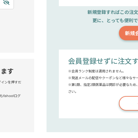
新規登録すれば
この注
更に、とっても便利
新規
会員登録せずに注文
きます
※会員ランク制度は適用されません。
※発送メールの配信やクーポンなど様々なサ
!ログインを押すだ
※第1類、指定2類医薬品は問診が必要なため
さい。
Yahoo!ログ