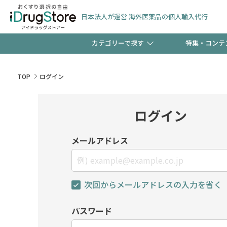
日本法人が運営 海外医薬品の個人輸入代行
カテゴリーで探す
特集・コンテ
サプリメント
頭皮
【早割】お得なクーポン
TOP
ログイン
ック分は今の内に！
コンタクトレンズ
一般
ログイン
検査キット
新規登録で！今すぐ使え
ペッ
メールアドレス
次回からメールアドレスの入力を省く
友だち大募集！限定クー
パスワード