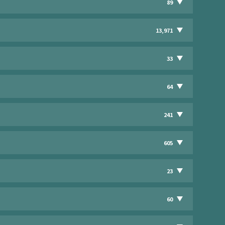
89
13,971
33
64
241
605
23
60