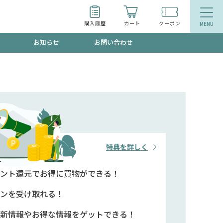
購入履歴
カート
クーポン
お知らせ
お問い合わせ
ティ
エイジングケア
トールで、夏の頭皮ストレスを完全リセッ
品
食品
ッフが贈る音声プログラム
特典を詳しく
ント還元で
お得に買物ができる！
いるものが一目でわかるランキング
ンを
受け取れる！
新情報や
お得な情報をゲットできる！