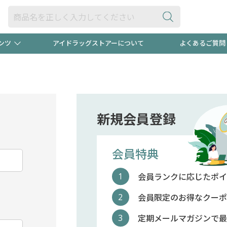
ンツ
アイドラッグストアーについて
よくあるご質問
・ヘアケア
ダイエット
ビュー
"3種類"出現中！今月のスト
極冷メン
ト！
医薬品(OTC)
衛生用品・日用品
防災用
新規会員登録
るクーポンプレゼント中！！
ト用品
オトナ向け
当店スタ
会員特典
会員ランクに応じたポイ
ポンも不定期配信
今売れて
会員限定のお得なクーポ
定期メールマガジンで最