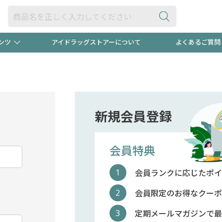
ンツ
アイドラッグストアーについて
よくあるご質問
・ヘアケア
ダイエット
ビュー
録ポイント2倍600円分プレ
【早割】
ック分は
医薬品(OTC)
衛生用品・日用品
防災用
新規会員登録
頭皮ストレスを完全リセッ
ト用品
オトナ向け
新規登録
会員特典
会員ランクに応じたポイ
プログラム
友だち大
会員限定のお得なクーポ
定期メールマガジンで最