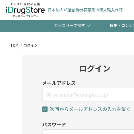
日本法人が運営 海外医薬品の個人輸入代行
カテゴリーで探す
特集・コンテ
サプリメント
頭皮
【週末限定】新規会員登
TOP
ログイン
ゼント中!!
コンタクトレンズ
一般
ログイン
極冷メントールで、夏の
検査キット
ペッ
メールアドレス
ト！
次回からメールアドレスの入力を省く
当店スタッフが贈る音声
パスワード