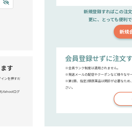
新規登録すれば
この注
更に、とっても便利
新規
会員登録せずに注文
きます
※会員ランク制度は適用されません。
※発送メールの配信やクーポンなど様々なサ
!ログインを押すだ
※第1類、指定2類医薬品は問診が必要なため
さい。
Yahoo!ログ