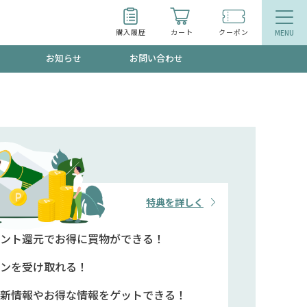
購入履歴
カート
クーポン
お知らせ
お問い合わせ
ティ
エイジングケア
お得なクーポン"3種類"出現中！今月のスト
今の内に！
品
食品
で！今すぐ使えるクーポンプレゼント中！！
特典を詳しく
ント還元で
お得に買物ができる！
募集！限定クーポンも不定期配信
ンを
受け取れる！
新情報や
お得な情報をゲットできる！