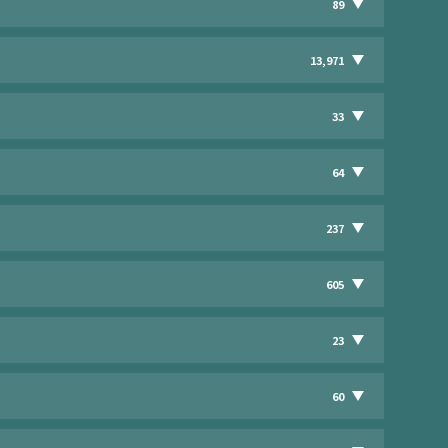
89
13,971
33
64
237
605
23
60