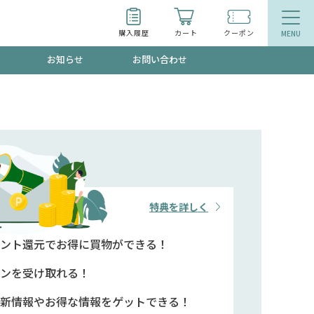
購入履歴
カート
クーポン
お知らせ
お問い合わせ
ティ
エイジングケア
お得なクーポン"3種類"出現中！今月のスト
今の内に！
品
食品
で！今すぐ使えるクーポンプレゼント中！！
特典を詳しく
ント還元で
お得に買物ができる！
募集！限定クーポンも不定期配信
ンを
受け取れる！
新情報や
お得な情報をゲットできる！