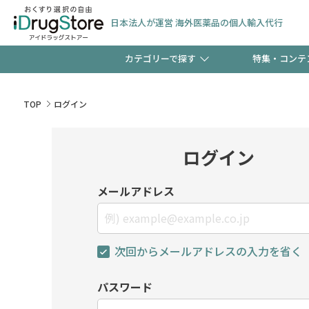
日本法人が運営 海外医薬品の個人輸入代行
カテゴリーで探す
特集・コンテ
サプリメント
頭皮
【週末限定】新規会員登
TOP
ログイン
ゼント中!!
コンタクトレンズ
一般
ログイン
極冷メントールで、夏の
検査キット
ペッ
メールアドレス
ト！
次回からメールアドレスの入力を省く
当店スタッフが贈る音声
パスワード