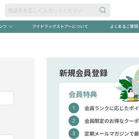
ンツ
アイドラッグストアーについて
よくあるご質問
・ヘアケア
ダイエット
ビュー
録ポイント2倍600円分プレ
【早割】
ック分は
医薬品(OTC)
衛生用品・日用品
防災用
新規会員登録
頭皮ストレスを完全リセッ
ト用品
オトナ向け
新規登録
会員特典
会員ランクに応じたポイ
プログラム
友だち大
会員限定のお得なクーポ
定期メールマガジンで最