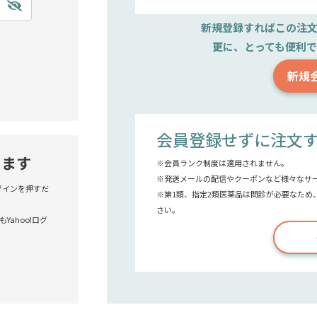
新規登録すれば
この注
更に、とっても便利
新規
会員登録せずに注文
きます
※会員ランク制度は適用されません。
※発送メールの配信やクーポンなど様々なサ
!ログインを押すだ
※第1類、指定2類医薬品は問診が必要なため
さい。
Yahoo!ログ