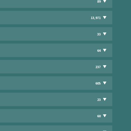
89
13,971
33
64
237
605
23
60