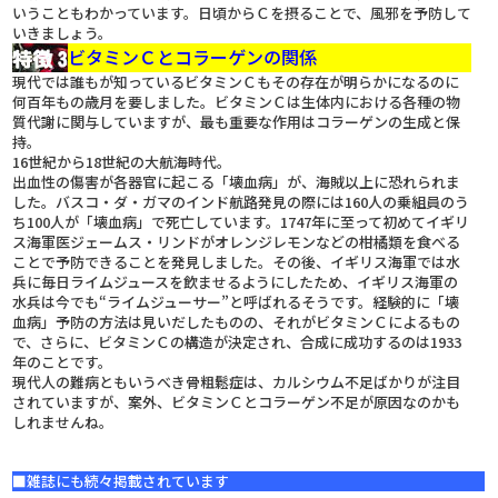
いうこともわかっています。日頃からＣを摂ることで、風邪を予防して
いきましょう。
ビタミンＣとコラーゲンの関係
現代では誰もが知っているビタミンＣもその存在が明らかになるのに
何百年もの歳月を要しました。ビタミンＣは生体内における各種の物
質代謝に関与していますが、最も重要な作用はコラーゲンの生成と保
持。
16世紀から18世紀の大航海時代。
出血性の傷害が各器官に起こる「壊血病」が、海賊以上に恐れられま
した。バスコ・ダ・ガマのインド航路発見の際には160人の乗組員のう
ち100人が「壊血病」で死亡しています。1747年に至って初めてイギリ
ス海軍医ジェームス・リンドがオレンジレモンなどの柑橘類を食べる
ことで予防できることを発見しました。その後、イギリス海軍では水
兵に毎日ライムジュースを飲ませるようにしたため、イギリス海軍の
水兵は今でも“ライムジューサー”と呼ばれるそうです。経験的に「壊
血病」予防の方法は見いだしたものの、それがビタミンＣによるもの
で、さらに、ビタミンＣの構造が決定され、合成に成功するのは1933
年のことです。
現代人の難病ともいうべき骨粗鬆症は、カルシウム不足ばかりが注目
されていますが、案外、ビタミンＣとコラーゲン不足が原因なのかも
しれませんね。
■雑誌にも続々掲載されています