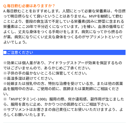
Q.
毎日飲む必要はありますか？
A.
毎日飲むことをおすすめします。人間にとって必要な栄養素は、今日摂
って明日摂らなくて良いということはありません。MVPを継続して飲む
ことにより、普段の食生活で不足している栄養素(因みに野菜に含まれる
栄養素はここ20年で半分近くになっています。)を補い、血液の循環など
よくし、丈夫な身体をつくる手助けをします。病気になってから摂るの
が薬。病気になりにくい丈夫な身体をつくるのがサプリメントといって
よいでしょう。
■ご注意ください
※効果には個人差があり、アイドラッグストアーが効果を保証するもの
ではございませんので、あらかじめご了承ください。
※子供の手の届かないところに保管してください。
※高温多湿は避けてください。
※妊娠または授乳中の方、特別な治療を受けている方、または他の医薬
品を服用中の方は、ご使用の前に、医師または薬剤師にご相談くださ
い。
※「MVPビタミンC-1000」服用の際、何か違和感、副作用が生じました
ら、服用を直ちに止め、かかりつけの医師などにご相談下さい。
※サプリメントはお客さまの自己責任にてお使いいただけますよう、よ
ろしくお願いいたします。