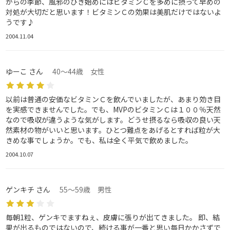
からの季節、風邪のひき始めにはビタミンＣを多めに摂って早めの
対処が大切だと思います！ビタミンＣの効果は美肌だけではないよ
うです♪
2004.11.04
ゆーこ さん
40～44歳 女性
以前は普通の安価なビタミンＣを飲んでいましたが、あまり効き目
を実感できませんでした。でも、MVPのビタミンＣは１００％天然
なので吸収が違うような気がします。どうせ摂るなら吸収の良い天
然素材の物がいいと思います。ひとつ難点をあげるとすれば粒が大
きめな事でしょうか。でも、私は全く平気で飲めました。
2004.10.07
ゲンキチ さん
55～59歳 男性
毎朝1粒、ゲンキでますねぇ、皮膚に張りが出てきました。 即、結
果が出るものではないので、続ける事が一番と思い毎日かかさずで