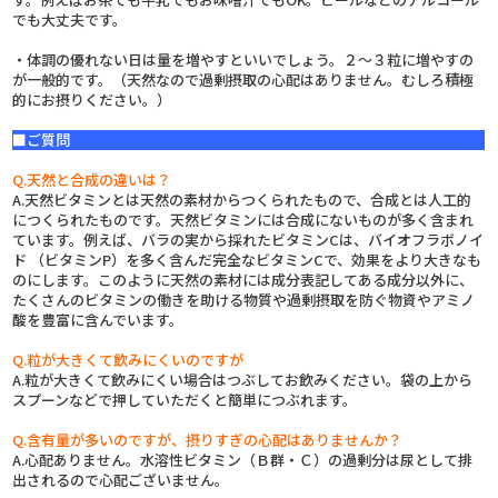
でも大丈夫です。
・体調の優れない日は量を増やすといいでしょう。２～３粒に増やすの
が一般的です。（天然なので過剰摂取の心配はありません。むしろ積極
的にお摂りください。）
■ご質問
Q.
天然と合成の違いは？
A.
天然ビタミンとは天然の素材からつくられたもので、合成とは人工的
につくられたものです。天然ビタミンには合成にないものが多く含まれ
ています。例えば、バラの実から採れたビタミンCは、バイオフラボノイ
ド （ビタミンP）を多く含んだ完全なビタミンCで、効果をより大きなも
のにします。このように天然の素材には成分表記してある成分以外に、
たくさんのビタミンの働きを助ける物質や過剰摂取を防ぐ物資やアミノ
酸を豊富に含んでいます。
Q.
粒が大きくて飲みにくいのですが
A.
粒が大きくて飲みにくい場合はつぶしてお飲みください。袋の上から
スプーンなどで押していただくと簡単につぶれます。
Q.
含有量が多いのですが、摂りすぎの心配はありませんか？
A.
心配ありません。水溶性ビタミン（Ｂ群・Ｃ）の過剰分は尿として排
出されるので心配ございません。