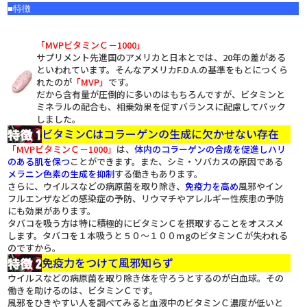
■
特徴
「MVPビタミンＣ－1000」
サプリメント先進国のアメリカと日本とでは、20年の差がある
といわれています。そんなアメリカF.D.A.の基準をもとにつくら
れたのが
「MVP」
です。
だから含有量が圧倒的に多いのはもちろんですが、ビタミンと
ミネラルの配合も、相乗効果を促すバランスに配慮してパック
しました。
ビタミンCはコラーゲンの生成に欠かせない存在
「MVPビタミンＣ－1000」
は、
体内のコラーゲンの合成を促進しハリ
のある肌を保つ
ことができます。また、シミ・ソバカスの原因である
メラニン色素の生成を抑制
する働きもあります。
さらに、ウイルスなどの病原菌を取り除き、
免疫力を高め
風邪やイン
フルエンザなどの感染症の予防、リウマチやアレルギー性疾患の予防
にも効果があります。
タバコを吸う方は特に積極的にビタミンＣを摂取することをオススメ
します。タバコを１本吸うと５０～１００mgのビタミンＣが失われる
のですから。
免疫力をつけて風邪知らず
ウイルスなどの病原菌を取り除き体を守ろうとするのが白血球。その
働きを助けるのは、ビタミンＣです。
風邪をひきやすい人を調べてみると血液中のビタミンＣ濃度が低いと