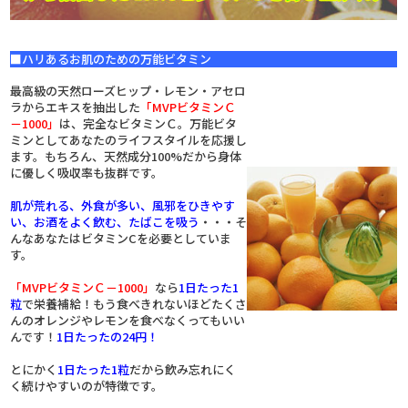
■ハリあるお肌のための万能ビタミン
最高級の天然ローズヒップ・レモン・アセロ
ラからエキスを抽出した
「MVPビタミンＣ
－1000」
は、完全なビタミンＣ。万能ビタ
ミンとしてあなたのライフスタイルを応援し
ます。もちろん、天然成分100%だから身体
に優しく吸収率も抜群です。
肌が荒れる、外食が多い、風邪をひきやす
い、お酒をよく飲む、たばこを吸う
・・・そ
んなあなたはビタミンCを必要としていま
す。
「MVPビタミンＣ－1000」
なら
1日たった1
粒
で栄養補給！もう食べきれないほどたくさ
んのオレンジやレモンを食べなくってもいい
んです！
1日たったの24円！
とにかく
1日たった1粒
だから飲み忘れにく
く続けやすいのが特徴です。