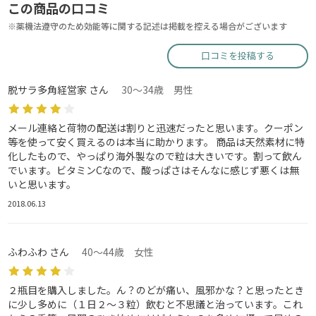
この商品の口コミ
※薬機法遵守のため効能等に関する記述は掲載を控える場合がございます
口コミを投稿する
脱サラ多角経営家 さん
30～34歳 男性
メール連絡と荷物の配送は割りと迅速だったと思います。クーポン
等を使って安く買えるのは本当に助かります。 商品は天然素材に特
化したもので、やっぱり海外製なので粒は大きいです。割って飲ん
でいます。ビタミンCなので、酸っぱさはそんなに感じず悪くは無
いと思います。
2018.06.13
ふわふわ さん
40～44歳 女性
２瓶目を購入しました。ん？のどが痛い、風邪かな？と思ったとき
に少し多めに（１日２～３粒）飲むと不思議と治っています。これ