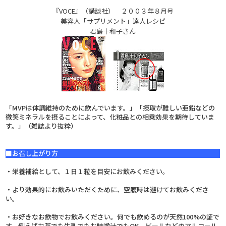
『VOCE』（講談社） ２００３年８月号
美容人「サプリメント」達人レシピ
君島十和子さん
「MVPは体調維持のために飲んでいます。」「摂取が難しい亜鉛などの
微笑ミネラルを摂ることによって、化粧品との相乗効果を期待していま
す。」（雑誌より抜粋）
■お召し上がり方
・栄養補給として、１日１粒を目安にお飲みください。
・より効果的にお飲みいただくために、空腹時は避けてお飲みくださ
い。
・お好きなお飲物でお飲みください。何でも飲めるのが天然100%の証で
す。例えばお茶でも牛乳でもお味噌汁でもOK。ビールなどのアルコール