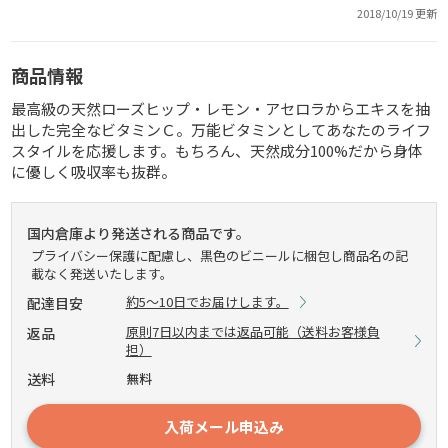
2018/10/19 更新
商品情報
最高級の天然ローズヒップ・レモン・アセロラからエキスを抽
出した完全なビタミンＣ。万能ビタミンとしてあなたのライフ
スタイルを応援します。もちろん、天然成分100%だから身体
に優しく吸収率も抜群。
国内倉庫より発送される商品です。
プライバシー保護に配慮し、黒色のビニールに梱包し商品名の記
載なく発送いたします。
約5～10日でお届けします。
配達目安
原則7日以内までは返品可能（送料お客様負
返品
担）
送料
無料
入荷メール申込み