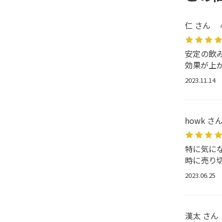
仁 さん
安定の飲
効果が上
2023.11.14
howk さ
特に気に
時に売り
2023.06.25
漢太 さん