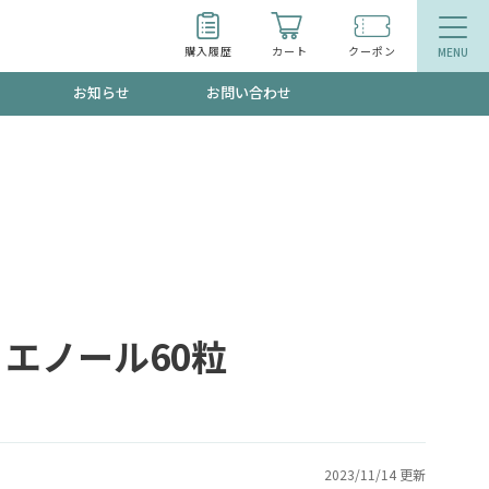
購入履歴
カート
クーポン
お知らせ
お問い合わせ
ティ
エイジングケア
トールで、夏の頭皮ストレスを完全リセッ
品
食品
ッフが贈る音声プログラム
エノール60粒
いるものが一目でわかるランキング
2023/11/14 更新