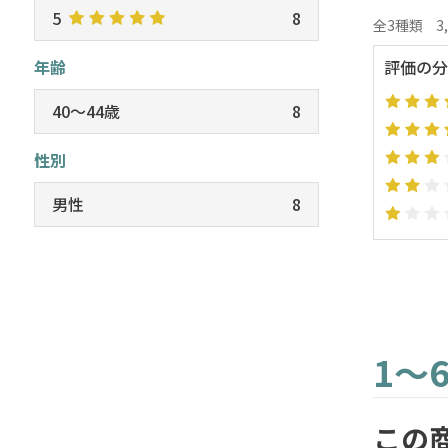
5
8
全3種類
3
年齢
評価の分
40～44歳
8
性別
男性
8
1～
この