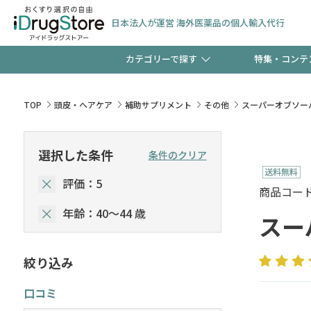
日本法人が運営 海外医薬品の個人輸入代行
カテゴリーで探す
特集・コンテ
サプリメント
頭皮
【早割】お得なクーポン
TOP
頭皮・ヘアケア
補助サプリメント
その他
スーパーオブソー
ック分は今の内に！
コンタクトレンズ
一般
選択した条件
条件のクリア
評価：5
検査キット
新規登録で！今すぐ使え
ペッ
商品コード :
年齢：40～44 歳
スー
絞り込み
友だち大募集！限定クー
口コミ