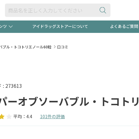
ンツ
アイドラッグストアーについて
よくあるご質問
・ヘアケア
ダイエット
ビュー
"3種類"出現中！今月のスト
極冷メン
バブル・トコトリエノール60粒
口コミ
ト！
医薬品(OTC)
衛生用品・日用品
防災用
るクーポンプレゼント中！！
ト用品
オトナ向け
当店スタ
 273613
パーオブソーバブル・トコトリ
平均：4.4
101件の評価
ポンも不定期配信
今売れて