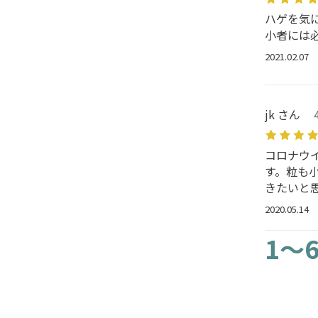
ハゲを気
小者には
2021.02.07
jk さん
コロナウ
す。粒も
きたいと
2020.05.14
1～