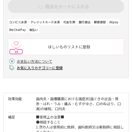
商品をカートに入れる
コンビニ決済
クレジットカード決済
代金引換
銀行振込
郵便振替
Alipay
WeChatPay
後払い
ほしいものリストに登録
30
お支払い方法について
お気に入りカテゴリーに登録
効果効能
歯肉炎・歯槽膿漏における諸症状(歯ぐきの出血・発
赤・はれ・うみ・痛み・むずがゆさ、口のねばり、口
臭)の緩和、口内炎
補足
■使用上の注意■
●相談すること
1.次の人は使用前に医師、歯科医師又は薬剤師に相談し
てください