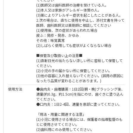
(1)医師又は歯科医師の治療を受けている人。
(2)本人又は家族がアレルギー体質の人。
(3)薬によりアレルギー症状を起こしたことがある人。
2.次の場合は、直ちに使用を中止し、添付文書を持って
医師、歯科医師又は薬剤師に相談してください
(1)使用後、次の症状があらわれた場合
皮ふ：発疹・発赤、かゆみ
その他：味覚異常
(2)しばらく使用しても症状がよくならない場合
■保管及び取扱い上の注意■
(1)直射日光の当たらない涼しい所に密栓して保管して
ください。
(2)小児の手の届かない所に保管してください。
(3)他の容器に入れ替えないでください。(誤用の原因に
なったり品質が変わることがあります。)
使用方法
●歯肉炎・歯槽膿漏：1日2回(朝・晩)ブラッシング後、
適量(約0.3g、約1.5cm)を指にのせ、歯ぐきに塗り込ん
でください。
●口内炎：1日2-4回、適量を患部に塗ってください。
「用法・用量に関連する注意」
(1)小児に使用させる場合には、保護者の指導監督のも
とに使用させてください。
(2)歯科用にのみ使用してください。