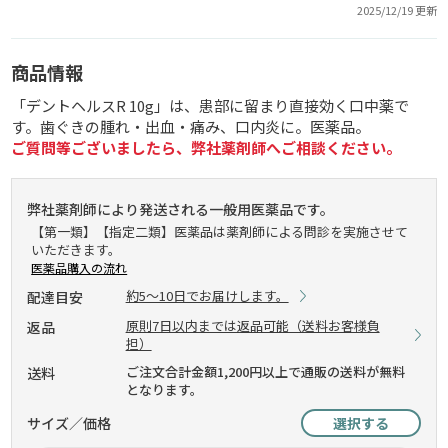
2025/12/19 更新
商品情報
「デントヘルスR 10g」は、患部に留まり直接効く口中薬で
す。歯ぐきの腫れ・出血・痛み、口内炎に。医薬品。
ご質問等ございましたら、弊社薬剤師へご相談ください。
弊社薬剤師により発送される一般用医薬品です。
【第一類】【指定二類】医薬品は薬剤師による問診を実施させて
いただきます。
医薬品購入の流れ
約5～10日でお届けします。
配達目安
原則7日以内までは返品可能（送料お客様負
返品
担）
ご注文合計金額1,200円以上で通販の送料が無料
送料
となります。
サイズ／価格
選択する