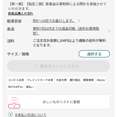
【第一類】【指定二類】医薬品は薬剤師による問診を実施させて
いただきます。
医薬品購入の流れ
約5～10日でお届けします。
配達目安
原則7日以内までは返品可能（送料お客様負
返品
担）
ご注文合計金額1,200円以上で通販の送料が無料
送料
となります。
サイズ／価格
選択する
商品をカートに入れる
コンビニ決済
クレジットカード決済
代金引換
銀行振込
郵便振替
Alipay
WeChatPay
後払い
ほしいものリストに登録
3
お支払い方法について