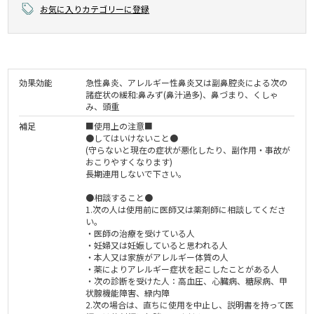
お気に入りカテゴリーに登録
効果効能
急性鼻炎、アレルギー性鼻炎又は副鼻腔炎による次の
諸症状の緩和:鼻みず(鼻汁過多)、鼻づまり、くしゃ
み、頭重
補足
■使用上の注意■
●してはいけないこと●
(守らないと現在の症状が悪化したり、副作用・事故が
おこりやすくなります)
長期連用しないで下さい。
●相談すること●
1.次の人は使用前に医師又は薬剤師に相談してくださ
い。
・医師の治療を受けている人
・妊婦又は妊娠していると思われる人
・本人又は家族がアレルギー体質の人
・薬によりアレルギー症状を起こしたことがある人
・次の診断を受けた人：高血圧、心臓病、糖尿病、甲
状腺機能障害、緑内障
2.次の場合は、直ちに使用を中止し、説明書を持って医