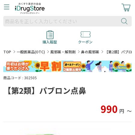
購入履歴
クーポン
TOP
一般医薬品(OTC)
風邪薬・解熱剤
鼻の風邪薬
【第2類】パブロ
商品コード : 302505
【第2類】パブロン点鼻
990
円
〜