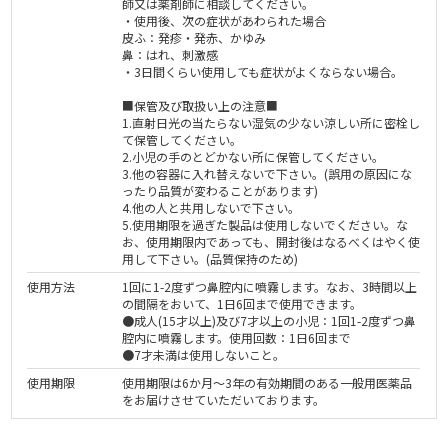
師又は薬剤師に相談してください。
・使用後、次の症状があわられた場合
皮ふ：発疹・発赤、かゆみ
鼻：はれ、刺激感
・3日間くらい使用しても症状がよくならない場合。
■保管及び取扱い上の注意■
1.直射日光の当たらない湿気の少ない涼しい所に密栓し
て保管してください。
2.小児の手のとどかない所に保管してください。
3.他の容器に入れ替えないで下さい。(誤用の原因にな
ったり品質が変わることがあります)
4.他の人と共用しないで下さい。
5.使用期限を過ぎた製品は使用しないでください。な
お、使用期限内であっても、開封後はなるべくはやく使
用して下さい。(品質保持のため)
使用方法
1回に1-2度ずつ鼻腔内に噴霧します。なお、3時間以上
の間隔をおいて、1日6回まで使用できます。
●成人(15才以上)及び7才以上の小児：1回1-2度ずつ鼻
腔内に噴霧します。使用回数：1日6回まで
●7才未満は使用しないこと。
使用期限
使用期限は6か月～3年の有効期間のある一般用医薬品
をお届けさせていただいております。