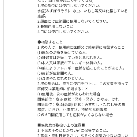
たり、副作用が起こりやすくなる)
1.次の部位には使用しないでください。
水痘(みずぼうそう)、水虫、たむし等又は化膿している
患部。
2.顔面には広範囲に使用しないでください。
3.長期連用しないこと
4.目には使用しないでください。
●相談すること
1.次の人は、使用前に医師又は薬剤師に相談すること
(1)医師の治療を受けている人。
(2)妊婦又は妊娠していると思われる人。
(3)本人又は家族がアレルギー体質の人。
(4)薬によりアレルギー症状を起こしたことがある人。
(5)患部が広範囲の人。
(6)湿潤やただれのひどい人。
2.次の場合は、直ちに使用を中止し、この文書を持って
医師又は薬剤師に相談すること
(1)使用後、次の症状があらわれた場合
関係部位：皮ふ 症状：発疹・発赤、かゆみ、はれ
関係部位：皮ふ(患部) 症状：みずむし・たむし等の白
癬症、にきび、化膿症状、持続的な刺激感
(2)5-6日間使用しても症状がよくならない場合
■保管及び取扱い上の注意■
1.小児の手のとどかない所に保管すること。
2.高温・直射日光をさけ、なるべく湿気の少ない涼しい