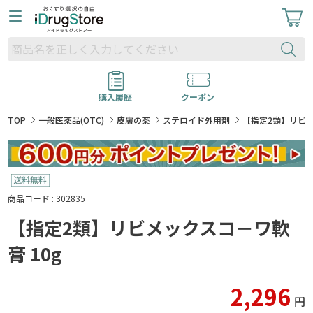
購入履歴
クーポン
TOP
一般医薬品(OTC)
皮膚の薬
ステロイド外用剤
【指定2類】リビメ
商品コード : 302835
【指定2類】リビメックスコ－ワ軟
膏 10g
2,296
円