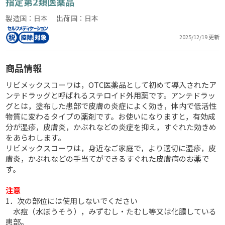
指定第2類医薬品
製造国：日本 出荷国：日本
2025/12/19 更新
商品情報
リビメックスコーワは，OTC医薬品として初めて導入されたア
ンテドラッグと呼ばれるステロイド外用薬です。アンテドラッ
グとは，塗布した患部で皮膚の炎症によく効き，体内で低活性
物質に変わるタイプの薬剤です。お使いになりますと，有効成
分が湿疹，皮膚炎，かぶれなどの炎症を抑え，すぐれた効きめ
をあらわします。
リビメックスコーワは，身近なご家庭で，より適切に湿疹，皮
膚炎，かぶれなどの手当てができるすぐれた皮膚病のお薬で
す。
注意
1．次の部位には使用しないでください
水痘（水ぼうそう），みずむし・たむし等又は化膿している
患部。