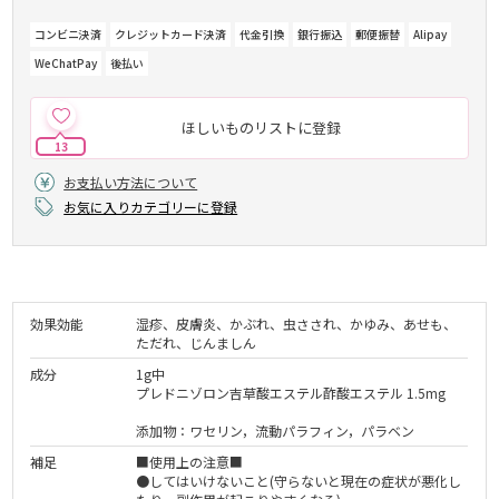
コンビニ決済
クレジットカード決済
代金引換
銀行振込
郵便振替
Alipay
WeChatPay
後払い
ほしいものリストに登録
13
お支払い方法について
お気に入りカテゴリーに登録
効果効能
湿疹、皮膚炎、かぶれ、虫さされ、かゆみ、あせも、
ただれ、じんましん
成分
1g中
プレドニゾロン吉草酸エステル酢酸エステル 1.5mg
添加物：ワセリン，流動パラフィン，パラベン
補足
■使用上の注意■
●してはいけないこと(守らないと現在の症状が悪化し