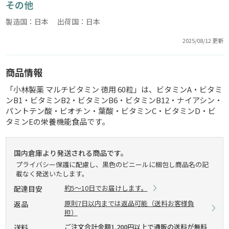
その他
製造国：日本 出荷国：日本
2025/08/12 更新
商品情報
「小林製薬 マルチビタミン 徳用 60粒」は、ビタミンA・ビタミ
ンB1・ビタミンB2・ビタミンB6・ビタミンB12・ナイアシン・
パントテン酸・ビオチン・葉酸・ビタミンC・ビタミンD・ビ
タミンEの栄養機能食品です。
国内倉庫より発送される商品です。
プライバシー保護に配慮し、黒色のビニールに梱包し商品名の記
載なく発送いたします。
約5～10日でお届けします。
配達目安
原則7日以内までは返品可能（送料お客様負
返品
担）
ご注文合計金額1,200円以上で通販の送料が無料
送料