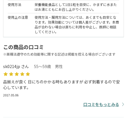
使用方法
栄養機能食品として1日1粒を目安に、かまずに水また
はお湯とともにお召し上がりください。
使用上の注意
使用方法・服用方法については、あくまでも目安とな
ります。効果効能については個人差がございます。本商
品が合わない場合は直ちに利用を中止し、医師に相談
してください。
この商品の口コミ
※薬機法遵守のため効能等に関する記述は掲載を控える場合がございます
sk0214jp さん
55～59歳 男性
品揃えが良く 日にちのかかる時もありますが 必ず到着するので安
心しています。
2017.05.06
口コミをもっとみる