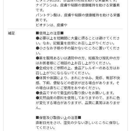
ナイアシンは、皮膚や粘膜の健康維持を助ける栄養素
です。
パントテン酸は、皮膚や粘膜の健康維持を助ける栄養
素です。
ビオチンは、皮膚や
補足
■使用上の注意■
●必要以上を短期間に大量に摂ることは避けてくださ
い。なお、記載量を目安にお召し上がりください。
●小さなお子様の手の届かないところに置いてくださ
い。
●薬を服用あるいは通院中の方、妊娠及び授乳中の方
はお医者様にご相談の上お召し上がりください。
●全成分をご参照の上、食品アレルギーのある方はお
召し上がりにならないでください。
●体質や体調により、まれにかゆみ、発疹、胃部不快
感、下痢、便秘などの症状が出る場合があります。そ
の場合は直ちにご使用をおやめください。
●食品ですので衛生的な取り扱いをお願いします。
●天然由来の原料を使用しておりますので、まれに色
が変化する場合がありますが、品質に異常はありませ
ん。
■保管及び取扱い上の注意■
直射日光をさけ、湿気の少ない涼しいところに保存し
てください。