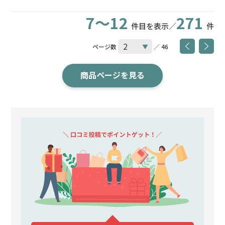
7～12
271
件目を表示／
件
ページ数
／ 46
商品ページを見る